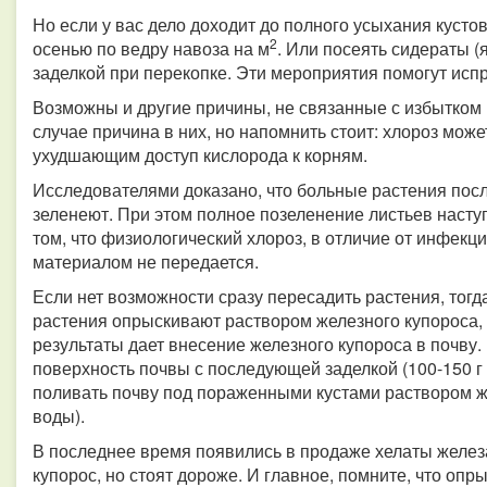
Но если у вас дело доходит до полного усыхания кустов
2
осенью по ведру навоза на м
. Или посеять сидераты (
заделкой при перекопке. Эти мероприятия помогут исп
Возможны и другие причины, не связанные с избытком 
случае причина в них, но напомнить стоит: хлороз мож
ухудшающим доступ кислорода к корням.
Исследователями доказано, что больные растения пос
зеленеют. При этом полное позеленение листьев наступ
том, что физиологический хлороз, в отличие от инфекц
материалом не передается.
Если нет возможности сразу пересадить растения, тог
растения опрыскивают раствором железного купороса, 
результаты дает внесение железного купороса в почву.
поверхность почвы с последующей заделкой (100-150 г 
поливать почву под пораженными кустами раствором же
воды).
В последнее время появились в продаже хелаты желез
купорос, но стоят дороже. И главное, помните, что опр