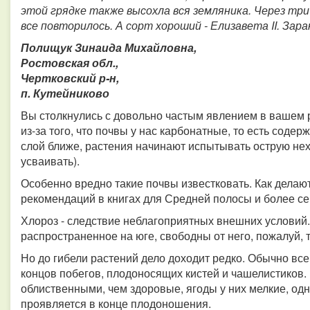
этой грядке также высохла вся земляника. Через три
все повторилось. А сорт хороший - Елизавета II. Зар
Полищук Зинаида Михайловна,
Ростовская обл.,
Чертковский р-н,
п. Кутейниково
Вы столкнулись с довольно частым явлением в вашем р
из-за того, что почвы у нас карбонатные, то есть содер
слой ближе, растения начинают испытывать острую нехв
усваивать).
Особенно вредно такие почвы известковать. Как дела
рекомендаций в книгах для Средней полосы и более с
Хлороз - следствие неблагоприятных внешних условий
распространенное на юге, свободны от него, пожалуй, 
Но до гибели растений дело доходит редко. Обычно вс
концов побегов, плодоносящих кистей и чашелистиков
облиственными, чем здоровые, ягоды у них мелкие, одн
проявляется в конце плодоношения.