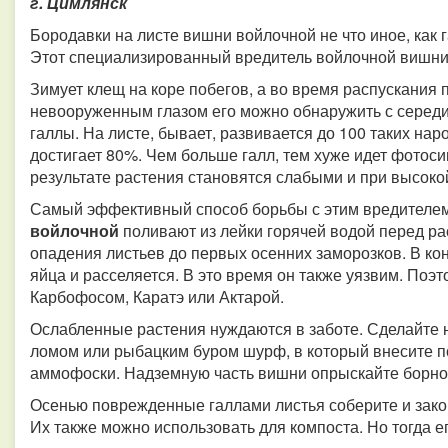
г. Цимлянск
Бородавки на листе вишни войлочной не что иное, ка
Этот специализированный вредитель войлочной вишни п
Зимует клещ на коре побегов, а во время распускания 
невооруженным глазом его можно обнаружить с середи
галлы. На листе, бывает, развивается до 100 таких на
достигает 80%. Чем больше галл, тем хуже идет фотосин
результате растения становятся слабыми и при высоко
Самый эффективный способ борьбы с этим вредителем
войлочной
поливают из лейки горячей водой перед ра
опадения листьев до первых осенних заморозков. В ко
яйца и расселяется. В это время он также уязвим. Поэ
Карбофосом, Каратэ или Актарой.
Ослабленные растения нуждаются в заботе. Сделайте н
ломом или рыбацким буром шурф, в который внесите п
аммофоски. Надземную часть вишни опрыскайте борной ки
Осенью поврежденные галлами листья соберите и закоп
Их также можно использовать для компоста. Но тогда е