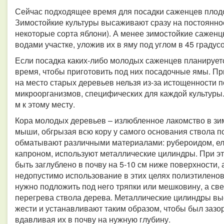
Сейчас подходящее время для посадки саженцев плодо
Зимостойкие культуры высаживают сразу на постоянно
некоторые сорта яблони). А менее зимостойкие саже
водами участке, уложив их в яму под углом в 45 градус
Если посадка каких-либо молодых саженцев планируетс
время, чтобы приготовить под них посадочные ямы. Пр
на место старых деревьев нельзя из-за истощенности 
микроорганизмов, специфических для каждой культуры.
м к этому месту.
Кора молодых деревьев – излюбленное лакомство в зи
мыши, обгрызая всю кору у самого основания ствола п
обматывают различными материалами: рубероидом, елов
капроном, используют металлические цилиндры. При э
быть заглублено в почву на 5-10 см ниже поверхности,
недопустимо использование в этих целях полиэтиленов
нужно подложить под него тряпки или мешковину, а све
перегрева ствола дерева. Металлические цилиндры выс
жести и устанавливают таким образом, чтобы был зазор
вдавливая их в почву на нужную глубину.