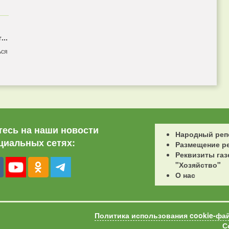
...
ься
есь на наши новости
Народный реп
циальных сетях:
Размещение р
Реквизиты газ
"Хозяйство"
О нас
Политика использования cookie-фа
С