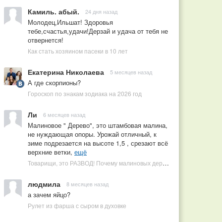
Камиль. абый.
24 дня назад
Молодец,Ильшат! Здоровья
тебе,счастья,удачи!Дерзай и удача от тебя не
отвернется!
Как стать хозяином пасеки в 10 лет
Екатерина Николаева
5 месяцев назад
А где скорпионы?
Гороскоп по знакам зодиака на 2026 год
Ли
6 месяцев назад
Малиновое " Дерево", это штамбовая малина,
не нуждающая опоры. Урожай отличный, к
зиме подрезается на высоте 1,5 , срезают всё
верхние ветки,
ещё
Товарищи, это РАЗВОД! Почему малиновых деревьев не бывает, или Как ушлые продавцы наживаются на мечтах садоводов
людмила
8 месяцев назад
а зачем яйцо?
Рулет из фарша с сыром в духовке