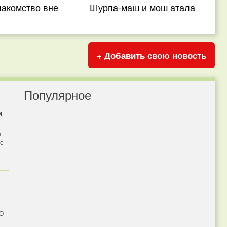
лакомство вне
Шурпа-маш и мош атала
+ Добавить свою новость
Популярное
и
я
бе
 О