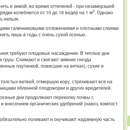
ять и зимой, во время оттепелей - при незамерзшей
2
ядки колеблются от 10 до 16 ведер на 1 м
. Однако
ь нельзя.
ющими галечниковыми отложениями и плотными слоями
ять лишь в годы с очень сухой осенью.
ания требуют плодовые насаждения. В теплые дни
ов груш. Снимают и сжигают зимние гнезда
ленные паутинкой, повисшие на ветках), сухие и
олстых ветвей, отмершую кору, стряхивают все на
еницами яблонной плодожорки и других вредителей.
орозные дни продолжают перекопку почвы с
и внесением органических удобрений (навоз, компост
 обязательно поливают и окучивают надземную часть