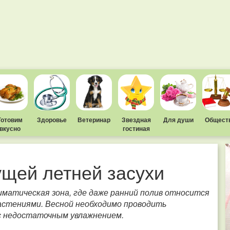
Готовим
Здоровье
Ветеринар
Звездная
Для души
Общест
вкусно
гостиная
ущей летней засухи
матическая зона, где даже ранний полив относится
растениями. Весной необходимо проводить
 с недостаточным увлажнением.