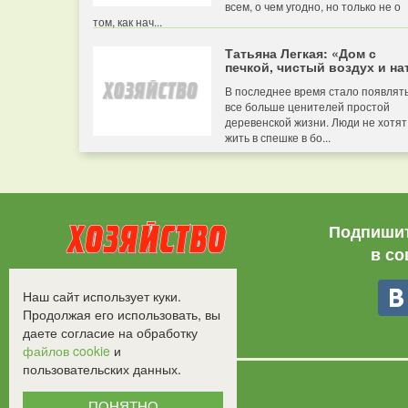
всем, о чем угодно, но только не о
том, как нач...
Татьяна Легкая: «Дом с
печкой, чистый воздух и нат
В последнее время стало появлят
все больше ценителей простой
деревенской жизни. Люди не хотят
жить в спешке в бо...
Подпишит
в со
Все права защищены.
Наш сайт использует куки.
©2008-2017 - "Хозяйство"
Продолжая его использовать, вы
даете согласие на обработку
файлов cookie
и
пользовательских данных.
ПОНЯТНО