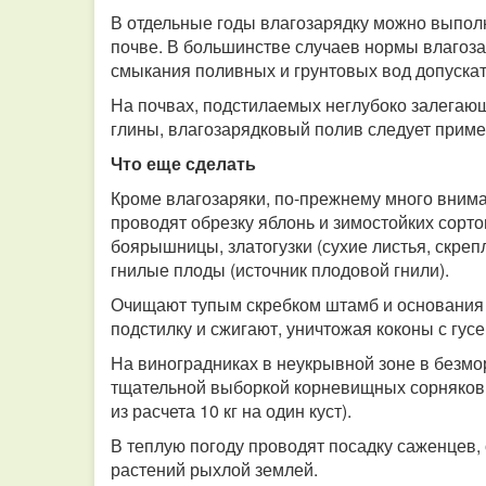
В отдельные годы влагозарядку можно выполн
почве. В большинстве случаев нормы влагозар
смыкания поливных и грунтовых вод допускат
На почвах, подстилаемых неглубоко залега
глины, влагозарядковый полив следует примен
Что еще сделать
Кроме влагозаряки, по-прежнему много вним
проводят обрезку яблонь и зимостойких сорт
боярышницы, златогузки (сухие листья, скреп
гнилые плоды (источник плодовой гнили).
Очищают тупым скребком штамб и основания т
подстилку и сжигают, уничтожая коконы с гус
На виноградниках в неукрывной зоне в безм
тщательной выборкой корневищных сорняков 
из расчета 10 кг на один куст).
В теплую погоду проводят посадку саженцев,
растений рыхлой землей.