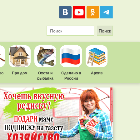
во
Про дом
Охота и
Сделано в
Архив
рыбалка
России