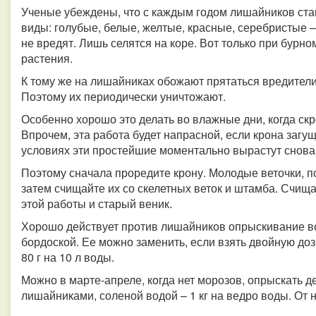
Ученые убеждены, что с каждым годом лишайников ст
виды: голубые, белые, желтые, красные, серебристые –
не вредят. Лишь селятся на коре. Вот только при бурн
растения.
К тому же на лишайниках обожают прятаться вредители
Поэтому их периодически уничтожают.
Особенно хорошо это делать во влажные дни, когда ск
Впрочем, эта работа будет напрасной, если крона загущ
условиях эти простейшие моментально вырастут снова
Поэтому сначала проредите крону. Молодые веточки, 
затем счищайте их со скелетных веток и штамба. Счища
этой работы и старый веник.
Хорошо действует против лишайников опрыскивание во
бордоской. Ее можно заменить, если взять двойную доз
80 г на 10 л воды.
Можно в марте-апреле, когда нет морозов, опрыскать д
лишайниками, соленой водой – 1 кг на ведро воды. От н