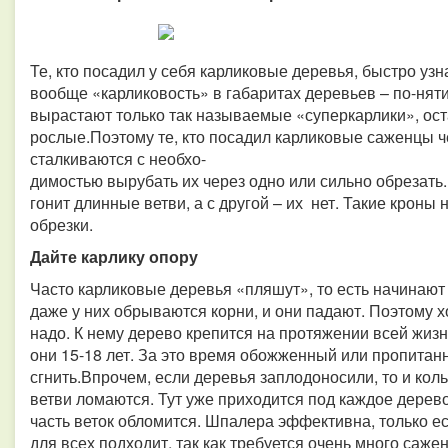
Те, кто посадил у себя карликовые деревья, быстро узн
вообще «карликовость» в габаритах деревьев – по-няти
вырастают только так называемые «суперкарлики», ос
рослые.Поэтому те, кто посадил карликовые саженцы ч
сталкиваются с необхо-
димостью вырубать их через одно или сильно обрезать.
гонит длинные ветви, а с другой – их нет. Такие крон
обрезки.
Дайте карлику опору
Часто карликовые деревья «пляшут», то есть начинают 
даже у них обрываются корни, и они падают. Поэтому х
надо. К нему дерево крепится на протяжении всей жизн
они 15-18 лет. За это время обожженный или пропитан
сгнить.Впрочем, если деревья заплодоносили, то и кол
ветви ломаются. Тут уже приходится под каждое дерево
часть веток обломится. Шпалера эффективна, только е
для всех подходит, так как требуется очень много саже