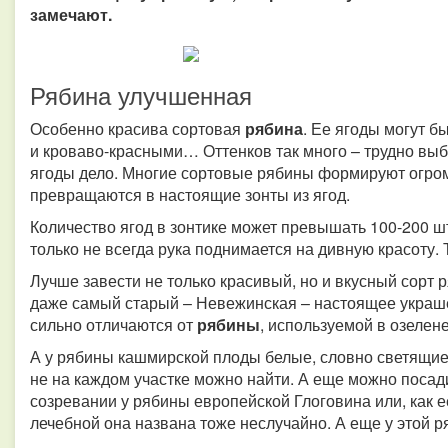
замечают.
Рябина улучшенная
Особенно красива сортовая
рябина
. Ее ягоды могут 
и кроваво-красными… Оттенков так много – трудно выбра
ягоды дело. Многие сортовые рябины формируют огром
превращаются в настоящие зонты из ягод.
Количество ягод в зонтике может превышать 100-200 шт
только не всегда рука поднимается на дивную красоту.
Лучше завести не только красивый, но и вкусный сорт 
даже самый старый – Невежинская – настоящее украш
сильно отличаются от
рябины
, используемой в озелен
А у рябины кашмирской плоды белые, словно светящиес
не на каждом участке можно найти. А еще можно поса
созревании у рябины европейской Глоговина или, как е
лечебной она названа тоже неслучайно. А еще у этой 