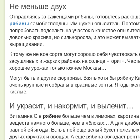
Не меньше двух
Отправляясь за саженцами рябины, готовьтесь раскошел
рябины
самобесплодны. Им нужен опылитель. Поэтому 
попробовать подселить на участок в качестве опылите
довольно красива, но сильноросла, и это может вызва
выращивании.
К тому же не все сорта могут хорошо себя чувствовать
засушливых и жарких районах на солнце «горит». Част
хорошие урожаи только южнее Москвы…
Могут быть и другие сюрпризы. Взять хотя бы рябину Ка
очень крупные и собраны в красивые зонты. Ягоды желт
кислые.
И украсит, и накормит, и вылечит…
Витамина С в
рябине
больше чем в лимонах, каротина
веществ намного больше, чем в яблоках… А для диабет
равной ей ягоды. Есть в ней еще целый букет полезны
других фруктах и овощах. А еще рябина обладает рент