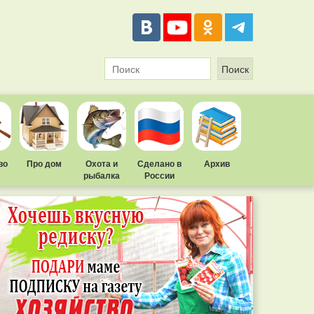
во
Про дом
Охота и
Сделано в
Архив
рыбалка
России