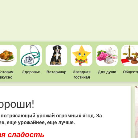
Готовим
Здоровье
Ветеринар
Звездная
Для души
Общест
вкусно
гостиная
хороши!
 потрясающий урожай огромных ягод. За
ие, еще урожайнее, еще лучше.
я сладость