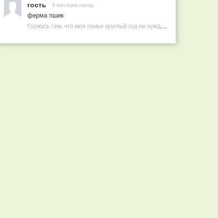
гость
9 месяцев назад
ферма пшик
Горжусь тем, что моя семья круглый год не нуждается в покупных витаминах