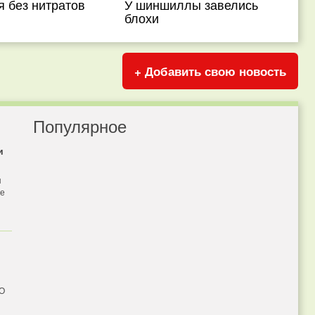
 без нитратов
У шиншиллы завелись
блохи
+ Добавить свою новость
Популярное
и
я
бе
 О