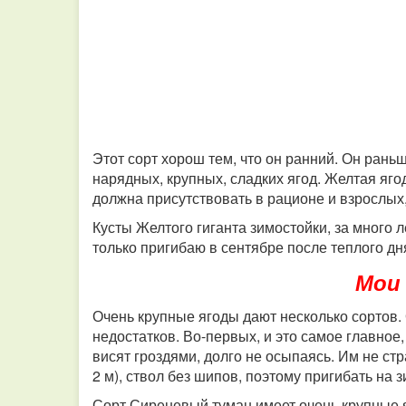
Этот сорт хорош тем, что он ранний. Он рань
нарядных, крупных, сладких ягод. Желтая яго
должна присутствовать в рационе и взрослых,
Кусты Желтого гиганта зимостойки, за много 
только пригибаю в сентябре после теплого дня
Мои
Очень крупные ягоды дают несколько сортов. О
недостатков. Во-первых, и это самое главное
висят гроздями, долго не осыпаясь. Им не ст
2 м), ствол без шипов, поэтому пригибать на 
Сорт Сиреневый туман имеет очень крупные я