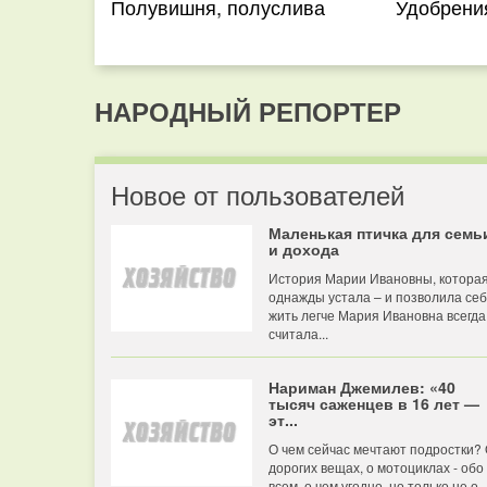
Полувишня, полуслива
Удобрения
НАРОДНЫЙ РЕПОРТЕР
Новое от пользователей
Маленькая птичка для семь
и дохода
История Марии Ивановны, котора
однажды устала – и позволила се
жить легче Мария Ивановна всегда
считала...
Нариман Джемилев: «40
тысяч саженцев в 16 лет —
эт...
О чем сейчас мечтают подростки?
дорогих вещах, о мотоциклах - обо
всем, о чем угодно, но только не о