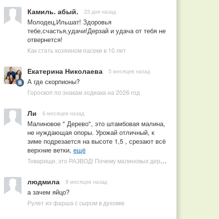
Камиль. абый.
23 дня назад
Молодец,Ильшат! Здоровья
тебе,счастья,удачи!Дерзай и удача от тебя не
отвернется!
Как стать хозяином пасеки в 10 лет
Екатерина Николаева
5 месяцев назад
А где скорпионы?
Гороскоп по знакам зодиака на 2026 год
Ли
6 месяцев назад
Малиновое " Дерево", это штамбовая малина,
не нуждающая опоры. Урожай отличный, к
зиме подрезается на высоте 1,5 , срезают всё
верхние ветки,
ещё
Товарищи, это РАЗВОД! Почему малиновых деревьев не бывает, или Как ушлые продавцы наживаются на мечтах садоводов
людмила
8 месяцев назад
а зачем яйцо?
Рулет из фарша с сыром в духовке