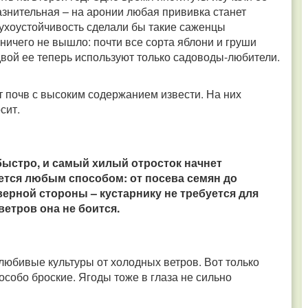
азнительная – на аронии любая прививка станет
сухоустойчивость сделали бы такие саженцы
ничего не вышло: почти все сорта яблони и груши
двой ее теперь используют только садоводы-любители.
т почв с высоким содержанием извести. На них
сит.
 быстро, и самый хилый отросток начнет
ется любым способом: от посева семян до
верной стороны – кустарнику не требуется для
етров она не боится.
любивые культуры от холодных ветров. Вот только
собо броские. Ягоды тоже в глаза не сильно