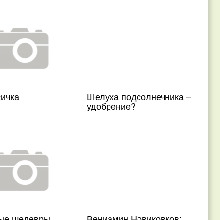
сичка
Шелуха подсолнечника –
удобрение?
ые шедевры
Вениамин Новиковков: