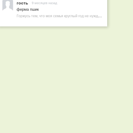
гость
9 месяцев назад
ферма пшик
Горжусь тем, что моя семья круглый год не нуждается в покупных витаминах