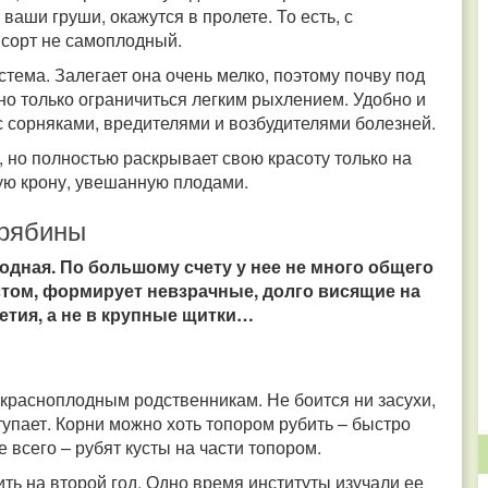
 ваши груши, окажутся в пролете. То есть, с
 сорт не самоплодный.
стема. Залегает она очень мелко, поэтому почву под
о только ограничиться легким рыхлением. Удобно и
с сорняками, вредителями и возбудителями болезней.
 но полностью раскрывает свою красоту только на
ую крону, увешанную плодами.
 рябины
лодная. По большому счету у нее не много общего
стом, формирует невзрачные, долго висящие на
етия, а не в крупные щитки…
красноплодным родственникам. Не боится ни засухи,
тупает. Корни можно хоть топором рубить – быстро
 всего – рубят кусты на части топором.
ть на второй год. Одно время институты изучали ее