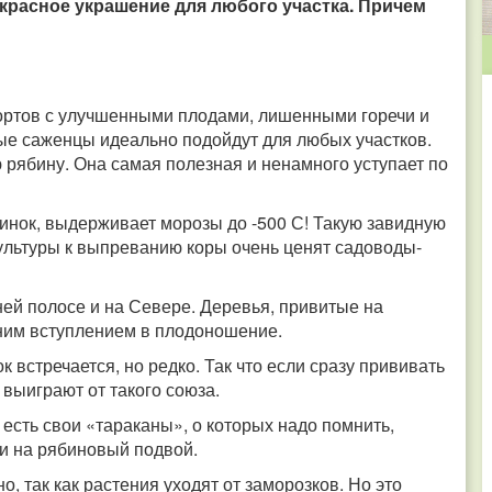
красное украшение для любого участка. Причем
сортов с улучшенными плодами, лишенными горечи и
ые саженцы идеально подойдут для любых участков.
 рябину. Она самая полезная и ненамного уступает по
винок, выдерживает морозы до -500 С! Такую завидную
культуры к выпреванию коры очень ценят садоводы-
ей полосе и на Севере. Деревья, привитые на
ним вступлением в плодоношение.
встречается, но редко. Так что если сразу прививать
о выиграют от такого союза.
 есть свои «тараканы», о которых надо помнить,
и на рябиновый подвой.
но, так как растения уходят от заморозков. Но это