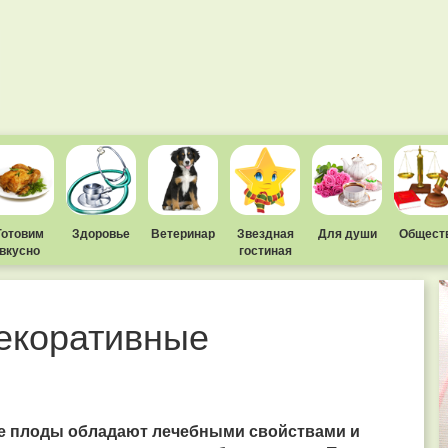
Готовим
Здоровье
Ветеринар
Звездная
Для души
Общест
вкусно
гостиная
екоративные
 Ее плоды обладают лечебными свойствами и