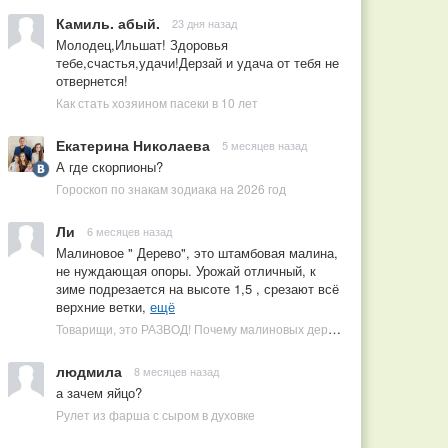
Камиль. абый.
23 дня назад
Молодец,Ильшат! Здоровья
тебе,счастья,удачи!Дерзай и удача от тебя не
отвернется!
Как стать хозяином пасеки в 10 лет
Екатерина Николаева
5 месяцев назад
А где скорпионы?
Гороскоп по знакам зодиака на 2026 год
Ли
6 месяцев назад
Малиновое " Дерево", это штамбовая малина,
не нуждающая опоры. Урожай отличный, к
зиме подрезается на высоте 1,5 , срезают всё
верхние ветки,
ещё
Товарищи, это РАЗВОД! Почему малиновых деревьев не бывает, или Как ушлые продавцы наживаются на мечтах садоводов
людмила
8 месяцев назад
а зачем яйцо?
Рулет из фарша с сыром в духовке