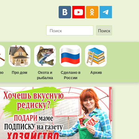
во
Про дом
Охота и
Сделано в
Архив
рыбалка
России