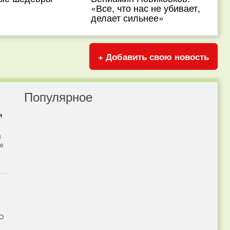
«Все, что нас не убивает,
делает сильнее»
+ Добавить свою новость
Популярное
и
я
бе
 О