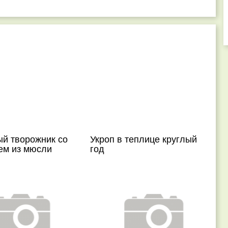
й творожник со
Укроп в теплице круглый
ем из мюсли
год