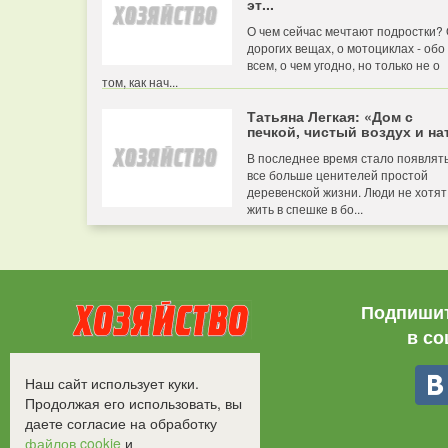
эт...
О чем сейчас мечтают подростки?
дорогих вещах, о мотоциклах - обо
всем, о чем угодно, но только не о
том, как нач...
Татьяна Легкая: «Дом с
печкой, чистый воздух и нат
В последнее время стало появлят
все больше ценителей простой
деревенской жизни. Люди не хотят
жить в спешке в бо...
Подпишит
в со
Все права защищены.
Наш сайт использует куки.
©2008-2017 - "Хозяйство"
Продолжая его использовать, вы
даете согласие на обработку
файлов cookie
и