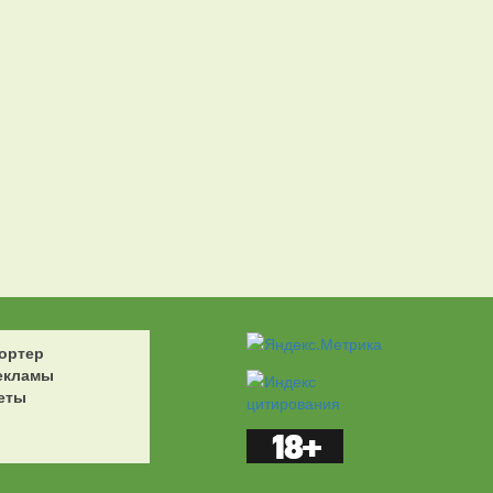
ортер
екламы
еты