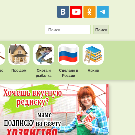
во
Про дом
Охота и
Сделано в
Архив
рыбалка
России