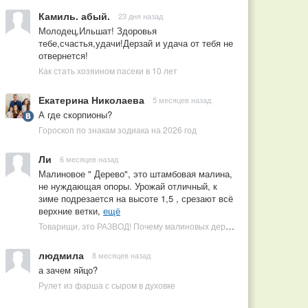
Камиль. абый.
23 дня назад
Молодец,Ильшат! Здоровья
тебе,счастья,удачи!Дерзай и удача от тебя не
отвернется!
Как стать хозяином пасеки в 10 лет
Екатерина Николаева
5 месяцев назад
А где скорпионы?
Гороскоп по знакам зодиака на 2026 год
Ли
6 месяцев назад
Малиновое " Дерево", это штамбовая малина,
не нуждающая опоры. Урожай отличный, к
зиме подрезается на высоте 1,5 , срезают всё
верхние ветки,
ещё
Товарищи, это РАЗВОД! Почему малиновых деревьев не бывает, или Как ушлые продавцы наживаются на мечтах садоводов
людмила
8 месяцев назад
а зачем яйцо?
Рулет из фарша с сыром в духовке