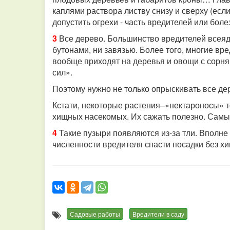
каплями раствора листву снизу и сверху (есл
допустить огрехи - часть вредителей или бол
3
Все дерево. Большинство вредителей всеядно
бутонами, ни завязью. Более того, многие вр
вообще приходят на деревья и овощи с сорняк
сил».
Поэтому нужно не только опрыскивать все дер
Кстати, некоторые растения–«нектароносы» то
хищных насекомых. Их сажать полезно. Самые
4
Такие пузыри появляются из-за тли. Вполне 
численности вредителя спасти посадки без хи
Садовые работы
Вредители в саду