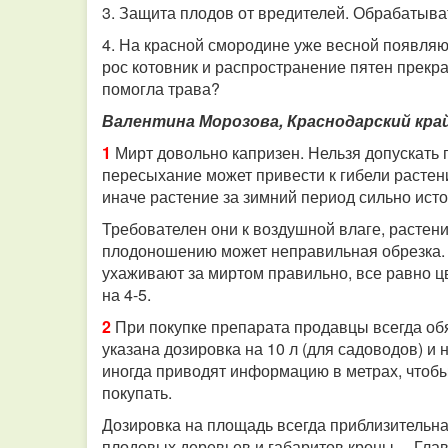
3. Защита плодов от вредителей. Обрабатыва
4. На красной смородине уже весной появляю
рос котовник и распространение пятен прекр
помогла трава?
Валентина Морозова, Краснодарский край
1
Мирт довольно капризен. Нельзя допускать
пересыхание может привести к гибели растен
иначе растение за зимний период сильно ист
Требователен они к воздушной влаге, растен
плодоношению может неправильная обрезка. Р
ухаживают за миртом правильно, все равно цв
на 4-5.
2
При покупке препарата продавцы всегда обя
указана дозировка на 10 л (для садоводов) и 
иногда приводят информацию в метрах, чтоб
покупать.
Дозировка на площадь всегда приблизительная
плодовых деревьев и габаритов кроны… Главн