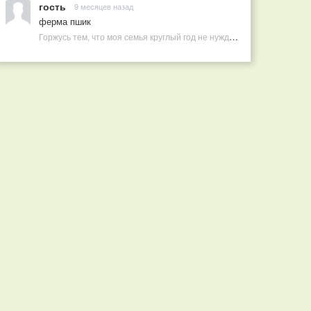
гость
9 месяцев назад
ферма пшик
Горжусь тем, что моя семья круглый год не нуждается в покупных витаминах