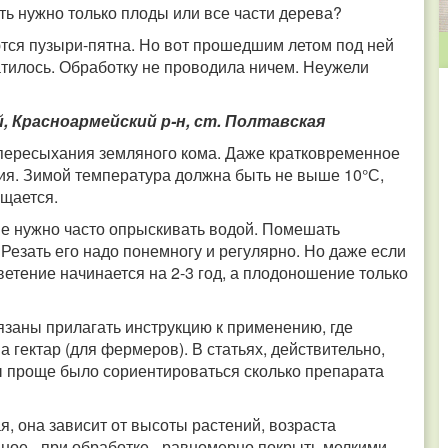
ть нужно только плоды или все части дерева?
тся пузыри-пятна. Но вот прошедшим летом под ней
атилось. Обработку не проводила ничем. Неужели
, Красноармейский р-н, ст. Полтавская
 пересыхания земляного кома. Даже кратковременное
ия. Зимой температура должна быть не выше 10°С,
ощается.
ие нужно часто опрыскивать водой. Помешать
езать его надо понемногу и регулярно. Но даже если
етение начинается на 2-3 год, а плодоношение только
заны прилагать инструкцию к применению, где
на гектар (для фермеров). В статьях, действительно,
ы проще было сориентироваться сколько препарата
, она зависит от высоты растений, возраста
ое - при обработке - равномерно покрыть мелкими