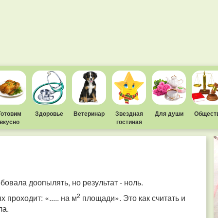
Готовим
Здоровье
Ветеринар
Звездная
Для души
Общест
вкусно
гостиная
бовала доопылять, но результат - ноль.
2
 проходит: «..... на м
площади». Это как считать и
ла.