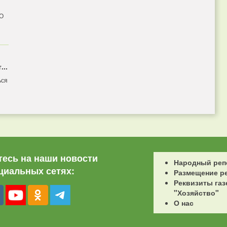
 О
...
ься
есь на наши новости
Народный реп
циальных сетях:
Размещение р
Реквизиты газ
"Хозяйство"
О нас