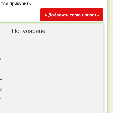
 тле прикурить
+ Добавить свою новость
Популярное
ия
 —
и?
о