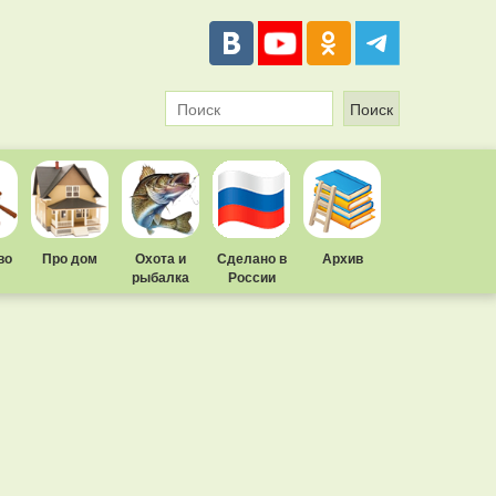
во
Про дом
Охота и
Сделано в
Архив
рыбалка
России