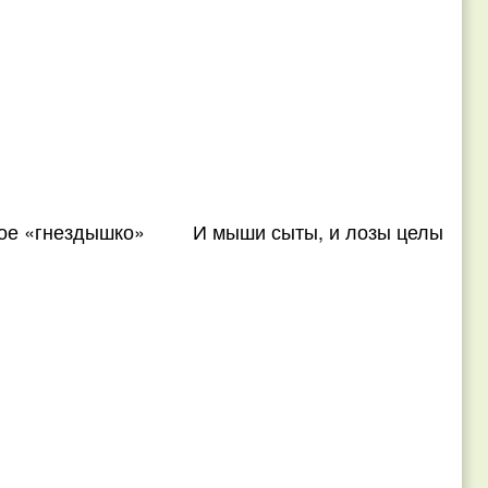
ое «гнездышко»
И мыши сыты, и лозы целы