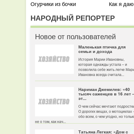
Огурчики из бочки
Как я даю
НАРОДНЫЙ РЕПОРТЕР
Новое от пользователей
Маленькая птичка для
семьи и дохода
История Марии Ивановны,
которая однажды устала – и
позволила себе жить легче Мар
Ивановна всегда считала...
Нариман Джемилев: «40
тысяч саженцев в 16 лет
эт...
О чем сейчас мечтают подростк
О дорогих вещах, о мотоциклах -
обо всем, о чем угодно, но тольк
не о том, как нач...
Татьяна Легкая: «Дом с