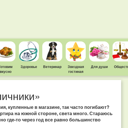
Готовим
Здоровье
Ветеринар
Звездная
Для души
Общест
вкусно
гостиная
личники»
ия, купленные в магазине, так часто погибают?
артира на южной стороне, света много. Стараюсь
но где-то через год все равно большинство