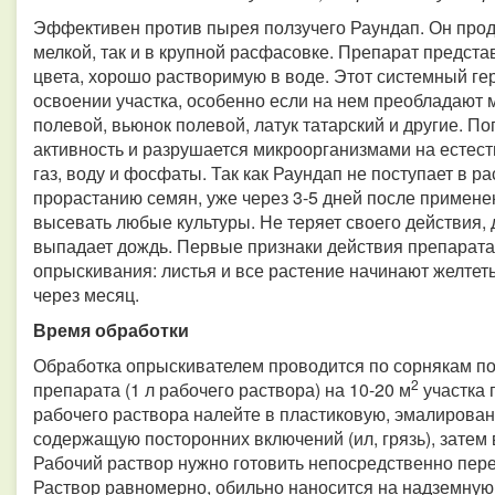
Эффективен против пырея ползучего Раундап. Он продае
мелкой, так и в крупной расфасовке. Препарат предста
цвета, хорошо растворимую в воде. Этот системный г
освоении участка, особенно если на нем преобладают м
полевой, вьюнок полевой, латук татарский и другие. По
активность и разрушается микроорганизмами на естес
газ, воду и фосфаты. Так как Раундап не поступает в ра
прорастанию семян, уже через 3-5 дней после примен
высевать любые культуры. Не теряет своего действия, 
выпадает дождь. Первые признаки действия препарата
опрыскивания: листья и все растение начинают желтет
через месяц.
Время обработки
Обработка опрыскивателем проводится по сорнякам по
2
препарата (1 л рабочего раствора) на 10-20 м
участка 
рабочего раствора налейте в пластиковую, эмалирован
содержащую посторонних включений (ил, грязь), затем
Рабочий раствор нужно готовить непосредственно пере
Раствор равномерно, обильно наносится на надземную