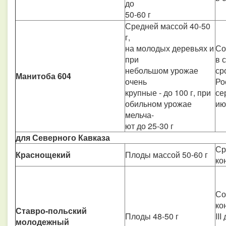
до
50-60 г
Средней массой 40-50
г,
на молодых деревьях и
Со
при
в 
небольшом урожае
ср
Манитоба 604
очень
Ро
крупные - до 100 г, при
се
обильном урожае
ию
мельча-
ют до 25-30 г
для Северного Кавказа
Ср
Краснощекий
Плоды массой 50-60 г
ко
Со
ко
Ставро-польский
Плоды 48-50 г
II
молодежный