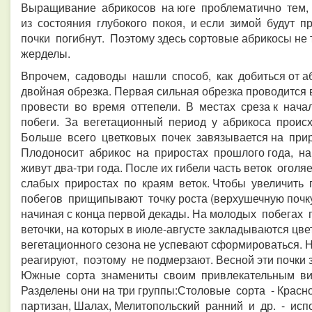
Выращивание абрикосов на юге проблематично тем,
из состояния глубокого покоя, и если зимой будут 
почки погибнут. Поэтому здесь сортовые абрикосы не т
жерделы.
Впрочем, садоводы нашли способ, как добиться от а
двойная обрезка. Первая сильная обрезка проводится 
провести во время оттепели. В местах среза к на
побеги. За вегетационный период у абрикоса происх
Больше всего цветковых почек завязывается на прир
Плодоносит абрикос на приростах прошлого года, на
живут два-три года. После их гибели часть веток ого
слабых приростах по краям веток. Чтобы увеличить
побегов прищипывают точку роста (верхушечную почку
начиная с конца первой декады. На молодых побега
веточки, на которых в июле-августе закладываются цве
вегетационного сезона не успевают сформироваться. 
реагируют, поэтому не подмерзают. Весной эти почки 
Южные сорта знамениты своим привлекательным ви
Разделены они на три группы:Столовые сорта - Красн
партизан, Шалах, Мелитопольский ранний и др. - исп