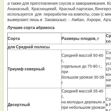
а также для приготовления соусов и замораживания. К
Ананасный, Краснощекий, Красный партизан, Венгерс
используются для переработки на компоты, соки (с мя
вымерзают лишь в Закавказье) - Амбан, Ахрори, Арзам
Лучшие сорта абрикоса
Ср
Сорта
Размеры плодов, г
со
для Средней полосы
Со
Средней массой 50-60
по
г,
ус
отдельные до 70-80 г.,
Триумф северный
ЦЧ
при
ко
большом урожае 30-35
на
г
ав
Средней массой 35-40
г,
Со
на молодых деревьях и
Десертный
в 
при небольшом урожае
в 