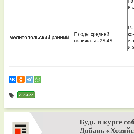
на
Кр
Ра
Плоды средней
ко
Мелитопольский ранний
величины - 35-45 г
ию
ию
Абрикос
Будь в курсе со
Добавь «Хозяйс