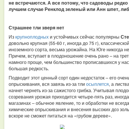
не встречаются. А все потому, что садоводы редко
лучшем случае Ренклод зеленый или Анн шпет, ли
Страшнее т
ли зверя нет
Из
крупноплодных
и устойчивых сейчас популярны
Ст
довольно крупная (55-60 г, иногда до 75 г), классическ
иноземного сорта, весьма урожайна. На Юге никогда н
Причем, вступает в плодоношение очень рано – на трет
намного проще, чем большинство прописавшихся у нас 
большая редкость.
Подводит этот ценный сорт один недостаток – его очен
опрыскивания, вся завязь из-за тли
осыплется
, а лист
начнет чернеть из-за сажистого грибка. Учитывая плод
созревания урожая приходится четыре-пять раз, иногда 
магазинах – обычное явление, то и обработки не всег
химические опрыскивания и внесения высоких доз золы.
вскоре не сможет питаться на «грубом дереве».