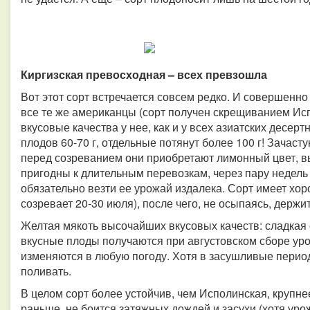
Киргизская превосходная – всех превзошла
Вот этот сорт встречается совсем редко. И совершенно 
все те же американцы (сорт получен скрещиванием Ис
вкусовые качества у нее, как и у всех азиатских десер
плодов 60-70 г, отдельные потянут более 100 г! Зачаст
перед созреванием они приобретают лимонный цвет, вы
пригодны к длительным перевозкам, через пару недель
обязательно везти ее урожай издалека. Сорт имеет хор
созревает 20-30 июля), после чего, не осыпаясь, держи
Желтая мякоть высочайших вкусовых качеств: сладкая 
вкусные плоды получаются при августовском сборе ур
изменяются в любую погоду. Хотя в засушливые пери
поливать.
В целом сорт более устойчив, чем Исполинская, крупне
раньше, не боится затяжных дождей и засухи (хотя уро