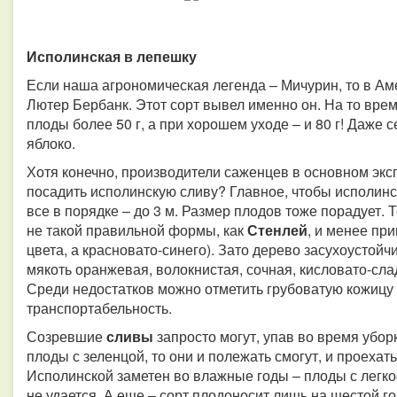
Исполинская в лепешку
Если наша агрономическая легенда – Мичурин, то в Ам
Лютер Бербанк. Этот сорт вывел именно он. На то вре
плоды более 50 г, а при хорошем уходе – и 80 г! Даже 
яблоко.
Хотя конечно, производители саженцев в основном эксп
посадить исполинскую сливу? Главное, чтобы исполинск
все в порядке – до 3 м. Размер плодов тоже порадует. 
не такой правильной формы, как
Стенлей
, и менее пр
цвета, а красновато-синего). Зато дерево засухоустойч
мякоть оранжевая, волокнистая, сочная, кисловато-слад
Среди недостатков можно отметить грубоватую кожицу и
транспортабельность.
Созревшие
сливы
запросто могут, упав во время убор
плоды с зеленцой, то они и полежать смогут, и проеха
Исполинской заметен во влажные годы – плоды с легко
не удается. А еще – сорт плодоносит лишь на шестой го