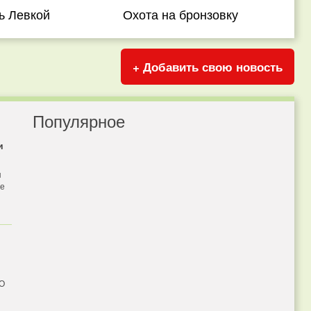
ь Левкой
Охота на бронзовку
+ Добавить свою новость
Популярное
и
я
бе
 О