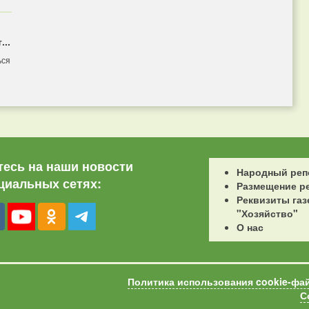
...
ься
есь на наши новости
Народный реп
циальных сетях:
Размещение р
Реквизиты газ
"Хозяйство"
О нас
Политика использования cookie-фа
С