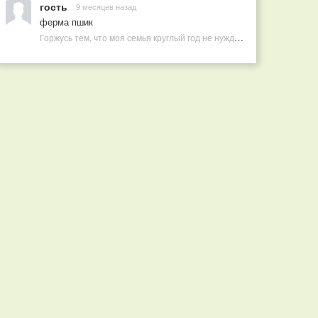
гость
9 месяцев назад
ферма пшик
Горжусь тем, что моя семья круглый год не нуждается в покупных витаминах