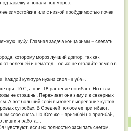
под закалку и попали под мороз.
более зимостойкие или с низкой пробудимостью почек
ежную шубу. Главная задача конца зимы – сделать
орода, которому мороз лучший доктор, так как
 от болезней и нематод. Только не оголяйте землю в
е. Каждой культуре нужна своя «шуба».
е при -10 С, а при -15 растение погибает. Но если
орозы не страшны. Переживет она зиму и в северных
 см. А вот больший слой вызовет выпревание кустов.
тровых сугробах. В Средней полосе ее пригибают,
шем слое снега. На Юге же – пригибай не пригибай,
это лишняя работа…
я чувствуют, если их полностью засыпать снегом.