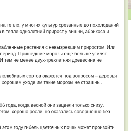
 на тепло, у многих культур срезанные до похолоданий
 в тепле однолетний прирост у вишни, абрикоса и
слабленные растения с невызревшим приростом. Или
ий период. Пришедшие морозы еще больше усилят
. И тем не менее двух-трехлетняя древесина не
еплолюбивых сортов окажется под вопросом – деревья
ри хорошем уходе им такие морозы не страшны.
06 года, когда весной они зацвели только снизу.
егом, хорошо росли, но оказались совершенно без
В этом году гибель цветочных почек может произойти