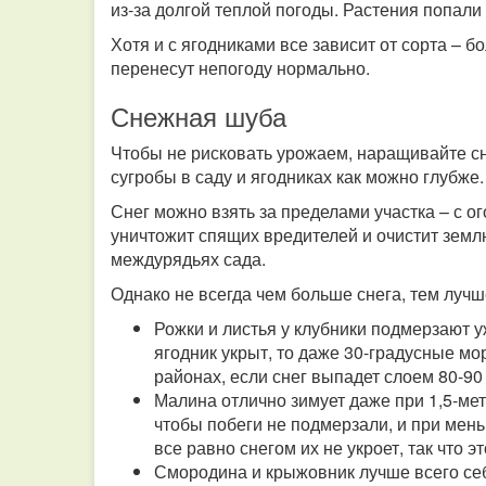
из-за долгой теплой погоды. Растения попали 
Хотя и с ягодниками все зависит от сорта – 
перенесут непогоду нормально.
Снежная шуба
Чтобы не рисковать урожаем, наращивайте сн
сугробы в саду и ягодниках как можно глубже.
Снег можно взять за пределами участка – с ог
уничтожит спящих вредителей и очистит землю
междурядьях сада.
Однако не всегда чем больше снега, тем лучш
Рожки и листья у клубники подмерзают уж
ягодник укрыт, то даже 30-градусные м
районах, если снег выпадет слоем 80-90
Малина отлично зимует даже при 1,5-ме
чтобы побеги не подмерзали, и при мень
все равно снегом их не укроет, так что 
Смородина и крыжовник лучше всего себ