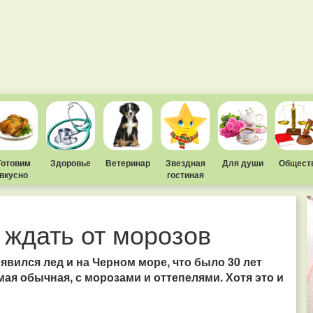
Готовим
Здоровье
Ветеринар
Звездная
Для души
Общест
вкусно
гостиная
 ждать от морозов
вился лед и на Черном море, что было 30 лет
ая обычная, с морозами и оттепелями. Хотя это и