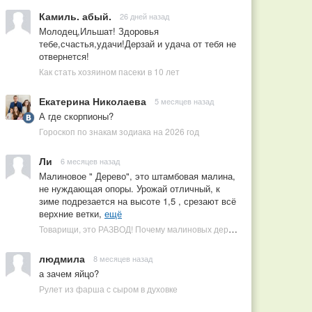
Камиль. абый.
26 дней назад
Молодец,Ильшат! Здоровья
тебе,счастья,удачи!Дерзай и удача от тебя не
отвернется!
Как стать хозяином пасеки в 10 лет
Екатерина Николаева
5 месяцев назад
А где скорпионы?
Гороскоп по знакам зодиака на 2026 год
Ли
6 месяцев назад
Малиновое " Дерево", это штамбовая малина,
не нуждающая опоры. Урожай отличный, к
зиме подрезается на высоте 1,5 , срезают всё
верхние ветки,
ещё
Товарищи, это РАЗВОД! Почему малиновых деревьев не бывает, или Как ушлые продавцы наживаются на мечтах садоводов
людмила
8 месяцев назад
а зачем яйцо?
Рулет из фарша с сыром в духовке