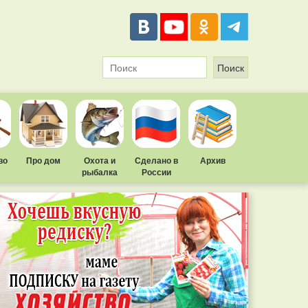
во
Про дом
Охота и
Сделано в
Архив
рыбалка
России