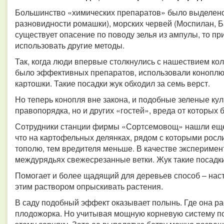
Большинство «химических препаратов» было выделено 
разновидности ромашки), морских червей (Моспилан, Ба
существует опасение по поводу зелья из ампулы, то п
использовать другие методы.
Так, когда люди впервые столкнулись с нашествием кол
было эффективных препаратов, использовали коноплю.
картошки. Такие посадки жук обходил за семь верст.
Но теперь конопля вне закона, и подобные зеленые кул
правопорядка, но и других «гостей», вреда от которых 
Сотрудники станции фирмы «Сортсемовощ» нашли еще 
что на картофельных делянках, рядом с которыми росл
тополю, тем вредителя меньше. В качестве эксперимент
междурядьях свежесрезанные ветки. Жук такие посадки
Помогает и более щадящий для деревьев способ – наст
этим раствором опрыскивать растения.
В саду подобный эффект оказывает полынь. Где она рас
плодожорка. Но учитывая мощную корневую систему по