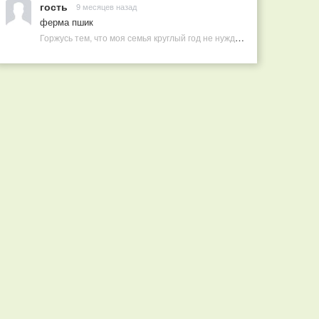
гость
9 месяцев назад
ферма пшик
Горжусь тем, что моя семья круглый год не нуждается в покупных витаминах