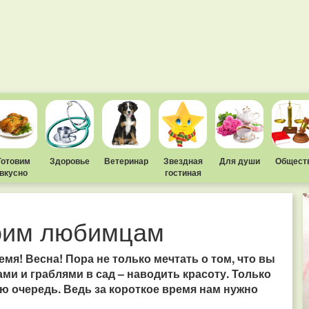
Готовим
Здоровье
Ветеринар
Звездная
Для души
Общест
вкусно
гостиная
оим любимцам
мя! Весна! Пора не только мечтать о том, что вы
ами и граблями в сад – наводить красоту. Только
ую очередь. Ведь за короткое время нам нужно