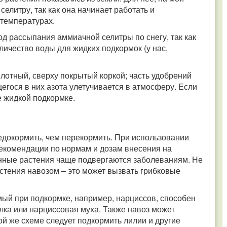
елитру, так как она начинает работать и
 температурах.
д рассыпания аммиачной селитры по снегу, так как
оличество воды для жидких подкормок (у нас,
 плотный, сверху покрытый коркой; часть удобрений
егося в них азота улетучивается в атмосферу. Если
е жидкой подкормке.
недокормить, чем перекормить. При использовании
екомендации по нормам и дозам внесения на
енные растения чаще подвергаются заболеваниям. Не
стения навозом – это может вызвать грибковые
мый при подкормке, например, нарциссов, способен
лка или нарциссовая муха. Также навоз может
ой же схеме следует подкормить лилии и другие