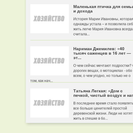
Маленькая птичка для семь
и дохода
История Марии Ивановны, котора
однажды устала – и позволила се
жить легче Мария Ивановна всегда
считала...
Нариман Джемилев: «40
тысяч саженцев в 16 лет —
эт...
О чем сейчас мечтают подростки?
дорогих вещах, о мотоциклах - обо
всем, о чем угодно, но только не о
том, как нач...
Татьяна Легкая: «Дом с
печкой, чистый воздух и нат
В последнее время стало появлят
все больше ценителей простой
деревенской жизни. Люди не хотят
жить в спешке в бо...