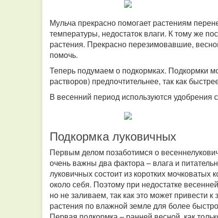
Мульча прекрасно помогает растениям перен
температуры, недостаток влаги. К тому же по
растения. Прекрасно перезимовавшие, весной 
помочь.
Теперь подумаем о подкормках. Подкормки мо
растворов) предпочтительнее, так как быстре
В весенний период используются удобрения с
Подкормка луковичных
Первым делом позаботимся о весеннелукович
очень важны два фактора – влага и питательн
луковичных состоит из коротких мочковатых к
около себя. Поэтому при недостатке весенне
но не заливаем, так как это может привести 
растения по влажной земле для более быстро
Первая подкормка – ранней весной, как тольк