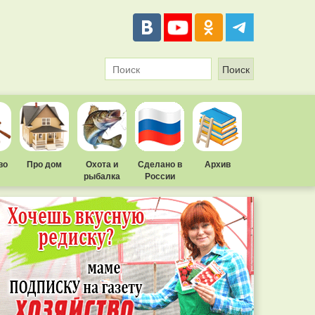
во
Про дом
Охота и
Сделано в
Архив
рыбалка
России