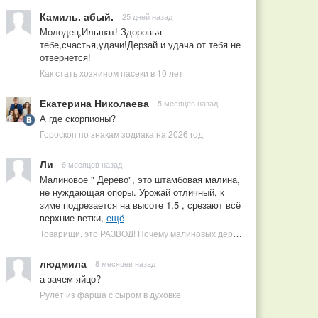
Камиль. абый.
25 дней назад
Молодец,Ильшат! Здоровья
тебе,счастья,удачи!Дерзай и удача от тебя не
отвернется!
Как стать хозяином пасеки в 10 лет
Екатерина Николаева
5 месяцев назад
А где скорпионы?
Гороскоп по знакам зодиака на 2026 год
Ли
6 месяцев назад
Малиновое " Дерево", это штамбовая малина,
не нуждающая опоры. Урожай отличный, к
зиме подрезается на высоте 1,5 , срезают всё
верхние ветки,
ещё
Товарищи, это РАЗВОД! Почему малиновых деревьев не бывает, или Как ушлые продавцы наживаются на мечтах садоводов
людмила
8 месяцев назад
а зачем яйцо?
Рулет из фарша с сыром в духовке