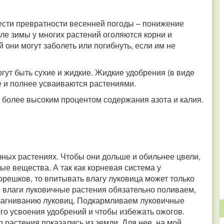
ести превратности весенней погоды – понижение
сле зимы у многих растений оголяются корни и
они могут заболеть или погибнуть, если им не
гут быть сухие и жидкие. Жидкие удобрения (в виде
е и полнее усваиваются растениями.
 более высоким процентом содержания азота и калия.
ных растениях. Чтобы они дольше и обильнее цвели,
ые вещества. А так как корневая система у
орешков, то впитывать влагу луковица может только
й влаги луковичные растения обязательно поливаем,
к загниванию луковиц. Подкармливаем луковичные
го усвоения удобрений и чтобы избежать ожогов.
о растения показались из земли. Для нее, на мой