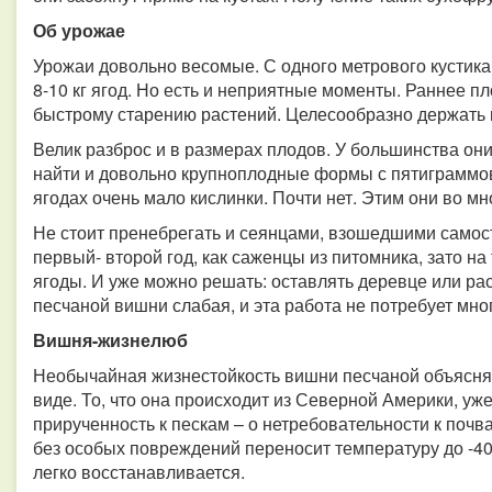
Об урожае
Урожаи довольно весомые. С одного метрового кустика
8-10 кг ягод. Но есть и неприятные моменты. Раннее 
быстрому старению растений. Целесообразно держать их
Велик разброс и в размерах плодов. У большинства они 
найти и довольно крупноплодные формы с пятиграммов
ягодах очень мало кислинки. Почти нет. Этим они во 
Не стоит пренебрегать и сеянцами, взошедшими самост
первый- второй год, как саженцы из питомника, зато на
ягоды. И уже можно решать: оставлять деревце или рас
песчаной вишни слабая, и эта работа не потребует мног
Вишня-жизнелюб
Необычайная жизнестойкость вишни песчаной объясняе
виде. То, что она происходит из Северной Америки, уже
прирученность к пескам – о нетребовательности к почв
без особых повреждений переносит температуру до -40
легко восстанавливается.