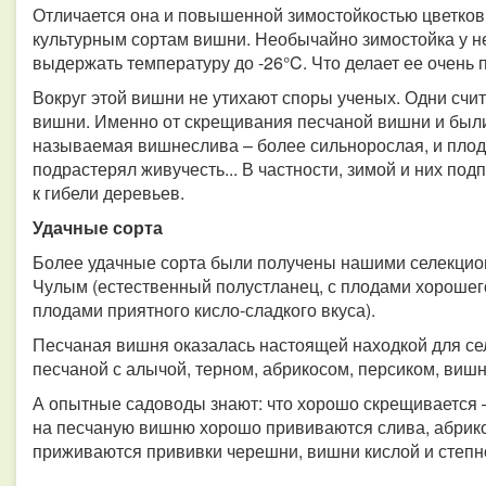
Отличается она и повышенной зимостойкостью цветковых 
культурным сортам вишни. Необычайно зимостойка у н
выдержать температуру до -26°C. Что делает ее очень 
Вокруг этой вишни не утихают споры ученых. Одни счи
вишни. Именно от скрещивания песчаной вишни и был
называемая вишнеслива – более сильнорослая, и плоды
подрастерял живучесть... В частности, зимой и них под
к гибели деревьев.
Удачные сорта
Более удачные сорта были получены нашими селекцион
Чулым (естественный полустланец, с плодами хорошего 
плодами приятного кисло-сладкого вкуса).
Песчаная вишня оказалась настоящей находкой для с
песчаной с алычой, терном, абрикосом, персиком, виш
А опытные садоводы знают: что хорошо скрещивается –
на песчаную вишню хорошо прививаются слива, абрикос
приживаются прививки черешни, вишни кислой и степн