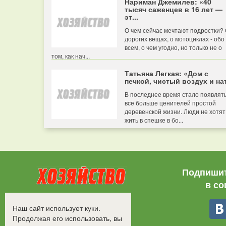
Нариман Джемилев: «40
тысяч саженцев в 16 лет —
эт...
О чем сейчас мечтают подростки?
дорогих вещах, о мотоциклах - обо
всем, о чем угодно, но только не о
том, как нач...
Татьяна Легкая: «Дом с
печкой, чистый воздух и нат
В последнее время стало появлят
все больше ценителей простой
деревенской жизни. Люди не хотят
жить в спешке в бо...
Подпишит
в со
Все права защищены.
Наш сайт использует куки.
©2008-2017 - "Хозяйство"
Продолжая его использовать, вы