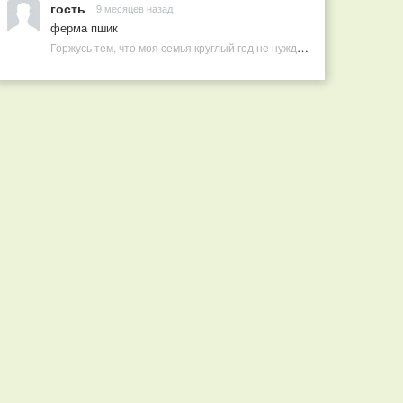
гость
9 месяцев назад
ферма пшик
Горжусь тем, что моя семья круглый год не нуждается в покупных витаминах