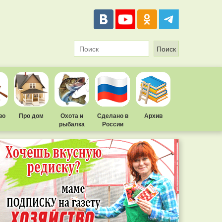
во
Про дом
Охота и
Сделано в
Архив
рыбалка
России