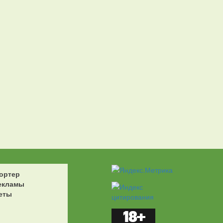
ортер
екламы
еты