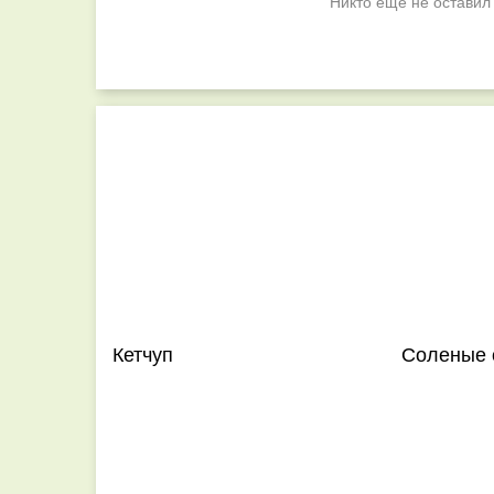
Никто ещё не оставил
Кетчуп
Соленые о