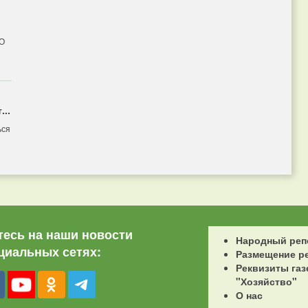
 О
...
ься
есь на наши новости
Народный реп
циальных сетях:
Размещение р
Реквизиты газ
"Хозяйство"
О нас