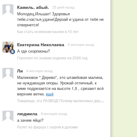
Камиль. абый.
25 дней назад
Молодец,Ильшат! Здоровья
тебе,счастья,удачи!Дерзай и удача от тебя не
отвернется!
Как стать хозяином пасеки в 10 лет
Екатерина Николаева
5 месяцев назад
А где скорпионы?
Гороскоп по знакам зодиака на 2026 год
Ли
6 месяцев назад
Малиновое " Дерево", это штамбовая малина,
не нуждающая опоры. Урожай отличный, к
зиме подрезается на высоте 1,5 , срезают всё
верхние ветки,
ещё
Товарищи, это РАЗВОД! Почему малиновых деревьев не бывает, или Как ушлые продавцы наживаются на мечтах садоводов
людмила
8 месяцев назад
а зачем яйцо?
Рулет из фарша с сыром в духовке