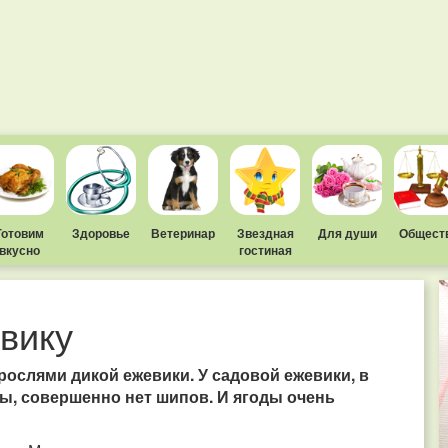
Готовим
Здоровье
Ветеринар
Звездная
Для души
Общест
вкусно
гостиная
вику
рослями дикой ежевики. У садовой ежевики, в
ы, совершенно нет шипов. И ягоды очень