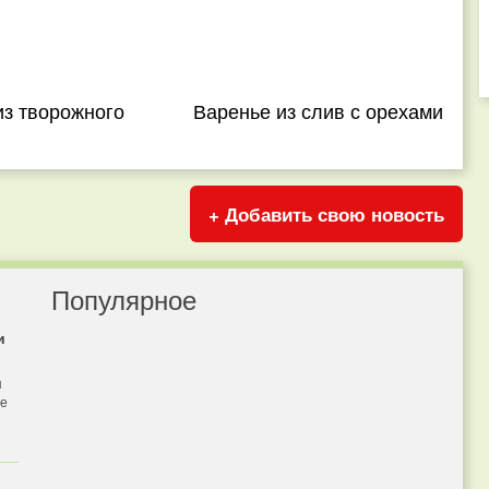
из творожного
Варенье из слив с орехами
+ Добавить свою новость
Популярное
и
я
бе