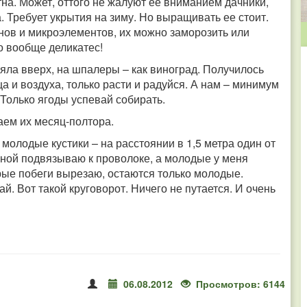
тна. Может, оттого не жалуют ее вниманием дачники,
. Требует укрытия на зиму. Но выращивать ее стоит.
нов и микроэлементов, их можно заморозить или
о вообще деликатес!
яла вверх, на шпалеры – как виноград. Получилось
а и воздуха, только расти и радуйся. А нам – минимум
 Только ягоды успевай собирать.
аем их месяц-полтора.
молодые кустики – на расстоянии в 1,5 метра один от
есной подвязываю к проволоке, а молодые у меня
арые побеги вырезаю, остаются только молодые.
. Вот такой круговорот. Ничего не путается. И очень
06.08.2012
Просмотров: 6144