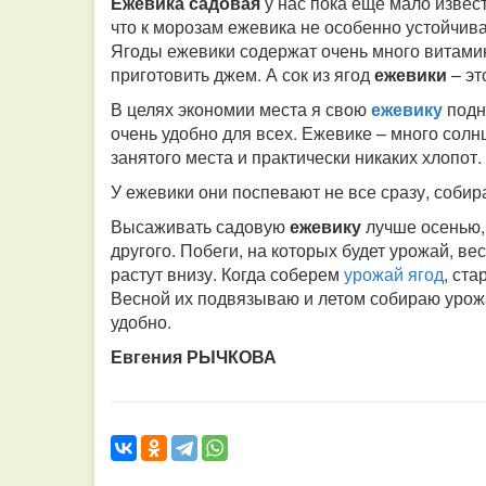
Ежевика садовая
у нас пока еще мало извес
что к морозам ежевика не особенно устойчива
Ягоды ежевики содержат очень много витами
приготовить джем. А сок из ягод
ежевики
– эт
В целях экономии места я свою
ежевику
подн
очень удобно для всех. Ежевике – много солнц
занятого места и практически никаких хлопот.
У ежевики они поспевают не все сразу, собир
Высаживать садовую
ежевику
лучше осенью, 
другого. Побеги, на которых будет урожай, в
растут внизу. Когда соберем
урожай ягод
, ст
Весной их подвязываю и летом собираю урожай
удобно.
Евгения РЫЧКОВА