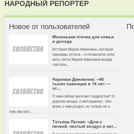
НАРОДНЫЙ РЕПОРТЕР
Новое от пользователей
П
Маленькая птичка для семьи
и дохода
История Марии Ивановны, которая
однажды устала – и позволила себе
жить легче Мария Ивановна всегда
считала...
Нариман Джемилев: «40
тысяч саженцев в 16 лет —
эт...
О чем сейчас мечтают подростки? О
дорогих вещах, о мотоциклах - обо
всем, о чем угодно, но только не о
том, как нач...
Татьяна Легкая: «Дом с
печкой, чистый воздух и нат...
В последнее время стало появляться