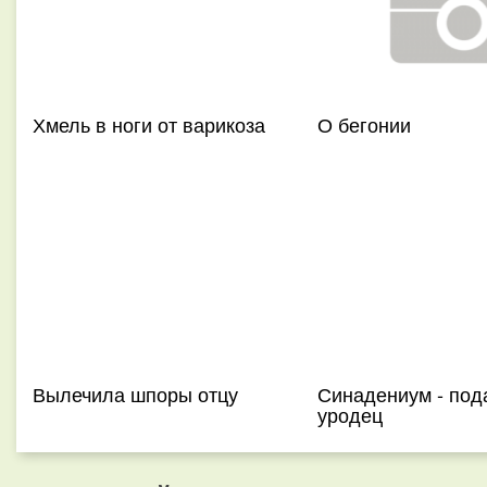
Хмель в ноги от варикоза
О бегонии
Вылечила шпоры отцу
Синадениум - по
уродец