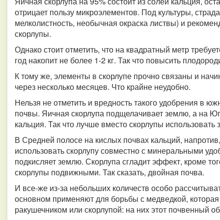
Яичная скорлупа на 95% состоит из солей кальция, ост
отрицает пользу микроэлементов. Под культуры, страда
мелколистность, необычная окраска листвы) и рекоме
скорлупы.
Однако стоит отметить, что на квадратный метр требует
год накопит не более 1-2 кг. Так что повысить плодоро
К тому же, элементы в скорлупе прочно связаны и начи
через несколько месяцев. Что крайне неудобно.
Нельзя не отметить и вредность такого удобрения в ю
почвы. Яичная скорлупа подщелачивает землю, а на Ю
кальция. Так что лучше вместо скорлупы использовать 
В Средней полосе на кислых почвах кальций, напротив,
использовать скорлупу совместно с минеральными удо
подкисляет землю. Скорлупа сгладит эффект, кроме то
скорлупы подвижными. Так сказать, двойная почва.
И все-же из-за небольших количеств особо рассчитыват
основном применяют для борьбы с медведкой, которая и
ракушечником или скорлупой: на них этот почвенный о