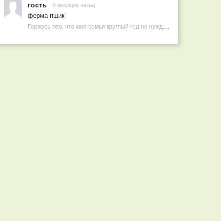
гость
9 месяцев назад
ферма пшик
Горжусь тем, что моя семья круглый год не нуждается в покупных витаминах