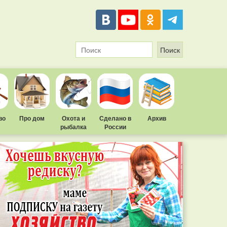
во
Про дом
Охота и
Сделано в
Архив
рыбалка
России