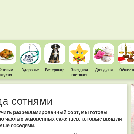
Готовим
Здоровье
Ветеринар
Звездная
Для души
Общест
вкусно
гостиная
да сотнями
учить разрекламированный сорт, мы готовы
но чахлых заморенных саженцев, которые вряд ли
мые соседями.