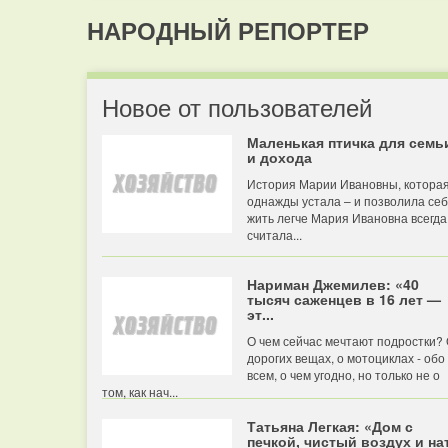
НАРОДНЫЙ РЕПОРТЕР
Новое от пользователей
Маленькая птичка для семь
и дохода
История Марии Ивановны, котора
однажды устала – и позволила се
жить легче Мария Ивановна всегда
считала...
Нариман Джемилев: «40
тысяч саженцев в 16 лет —
эт...
О чем сейчас мечтают подростки?
дорогих вещах, о мотоциклах - обо
всем, о чем угодно, но только не о
том, как нач...
Татьяна Легкая: «Дом с
печкой, чистый воздух и нат