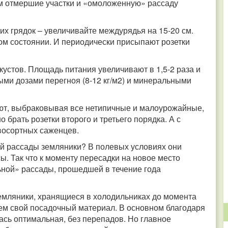
м отмершие участки и «омоложенную» рассаду
их грядок – увеличивайте междурядья на 15-20 см.
м состоянии. И периодически присыпают розетки
кустов. Площадь питания увеличивают в 1,5-2 раза и
ми дозами перегноя (8-12 кг/м2) и минеральными
ют, выбраковывая все нетипичные и малоурожайные,
 брать розетки второго и третьего порядка. А с
восортных саженцев.
ей рассады земляники? В полевых условиях они
. Так что к моменту пересадки на новое место
ьной» рассады, прошедшей в течение года
земляники, хранящиеся в холодильниках до момента
чем свой посадочный материал. В основном благодаря
ась оптимальная, без перепадов. Но главное