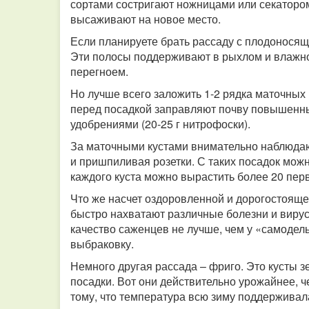
сортами состригают ножницами или секаторо
высаживают на новое место.
Если планируете брать рассаду с плодоносящ
Эти полосы поддерживают в рыхлом и влажно
перегноем.
Но лучше всего заложить 1-2 рядка маточных 
перед посадкой заправляют почву повышенны
удобрениями (20-25 г нитрофоски).
За маточными кустами внимательно наблюда
и пришпиливая розетки. С таких посадок можно
каждого куста можно вырастить более 20 пер
Что же насчет оздоровленной и дорогостоящ
быстро нахватают различные болезни и вирусы
качество саженцев не лучше, чем у «самодел
выбраковку.
Немного другая рассада – фриго. Это кусты 
посадки. Вот они действительно урожайнее, 
тому, что температура всю зиму поддерживал