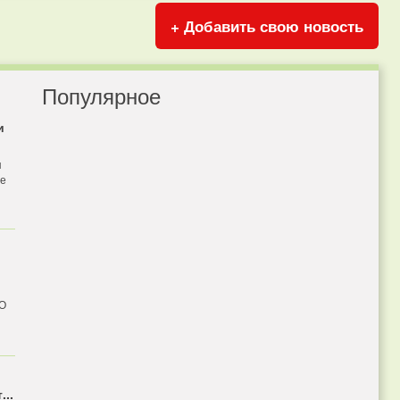
+ Добавить свою новость
Популярное
и
я
бе
 О
...