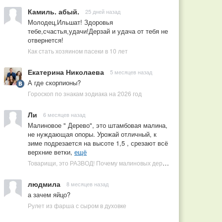
Камиль. абый.
25 дней назад
Молодец,Ильшат! Здоровья
тебе,счастья,удачи!Дерзай и удача от тебя не
отвернется!
Как стать хозяином пасеки в 10 лет
Екатерина Николаева
5 месяцев назад
А где скорпионы?
Гороскоп по знакам зодиака на 2026 год
Ли
6 месяцев назад
Малиновое " Дерево", это штамбовая малина,
не нуждающая опоры. Урожай отличный, к
зиме подрезается на высоте 1,5 , срезают всё
верхние ветки,
ещё
Товарищи, это РАЗВОД! Почему малиновых деревьев не бывает, или Как ушлые продавцы наживаются на мечтах садоводов
людмила
8 месяцев назад
а зачем яйцо?
Рулет из фарша с сыром в духовке