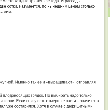
е место каждые три-четыре года. И рассады
-две сотки. Разумеется, по нынешним ценам столько
самим.
покупной. Именно так ее и «выращивают», отправляя
й плодоносящих грядок. Но выбирать надо только
 корни. Если снизу есть отмершие части – значит эта
иал уже состарился. Хотя в случае с дефицитными