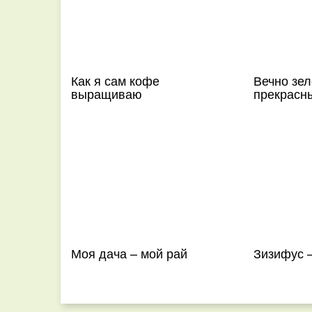
Как я сам кофе
Вечно зел
выращиваю
прекрасн
Моя дача – мой рай
Зизифус –