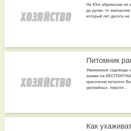
На Юге абрикосам не в
до ручки, то заморозки
который лет десять не 
Питомник ра
Уважаемые садоводы и
заявки на БЕСПЛАТНЫЙ
красочном каталоге Ва
урожайных, перспе...
Как ухаживат