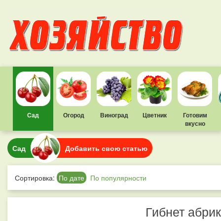
Сад
Огород
Виноград
Цветник
Готовим
вкусно
Сад
Добавить свою статью
Сортировка:
По дате
По популярности
Гибнет абрик