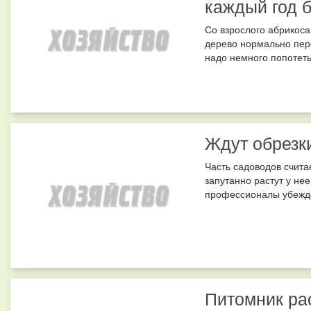
каждый год 
Со взрослого абрикоса
дерево нормально пер
надо немного попотеть:
Ждут обрезк
Часть садоводов счита
запутанно растут у нее
профессионалы убежден
Питомник ра