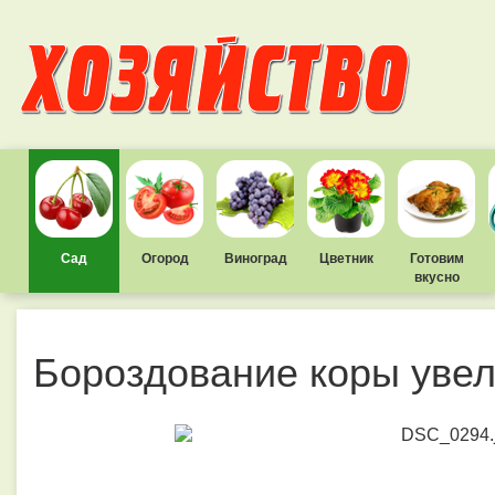
Сад
Огород
Виноград
Цветник
Готовим
вкусно
Бороздование коры увел