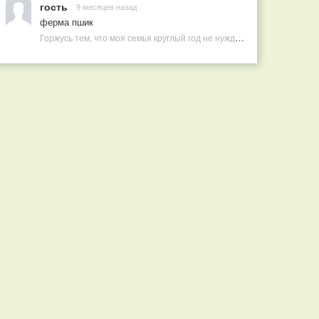
гость
9 месяцев назад
ферма пшик
Горжусь тем, что моя семья круглый год не нуждается в покупных витаминах