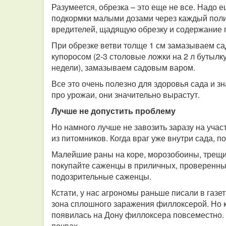
Разумеется, обрезка – это еще не все. Надо 
подкормки малыми дозами через каждый поли
вредителей, щадящую обрезку и содержание 
При обрезке ветви толще 1 см замазываем 
купоросом (2-3 столовые ложки на 2 л бутылку
недели), замазываем садовым варом.
Все это очень полезно для здоровья сада и з
про урожаи, они значительно вырастут.
Лучше не допустить проблему
Но намного лучше не завозить заразу на участ
из питомников. Когда враг уже внутри сада, п
Малейшие раны на коре, морозобоины, трещин
покупайте саженцы в приличных, проверенных
подозрительные саженцы.
Кстати, у нас агрономы раньше писали в газе
зона сплошного заражения филлоксерой. Но кт
появилась на Дону филлоксера повсеместно.
почвах.