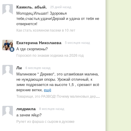
Камиль. абый.
25 дней назад
Молодец,Ильшат! Здоровья
тебе,счастья,удачи!Дерзай и удача от тебя не
отвернется!
Как стать хозяином пасеки в 10 лет
Екатерина Николаева
5 месяцев назад
А где скорпионы?
Гороскоп по знакам зодиака на 2026 год
Ли
6 месяцев назад
Малиновое " Дерево", это штамбовая малина,
не нуждающая опоры. Урожай отличный, к
зиме подрезается на высоте 1,5 , срезают всё
верхние ветки,
ещё
Товарищи, это РАЗВОД! Почему малиновых деревьев не бывает, или Как ушлые продавцы наживаются на мечтах садоводов
людмила
8 месяцев назад
а зачем яйцо?
Рулет из фарша с сыром в духовке