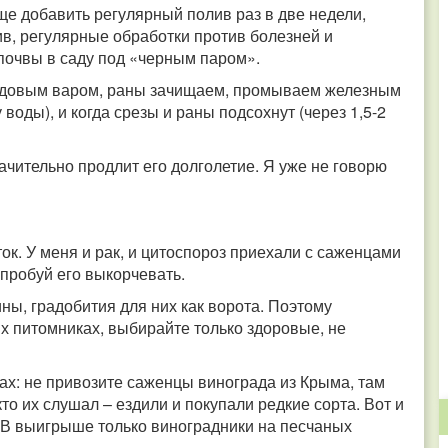
еще добавить регулярный полив раз в две недели,
в, регулярные обработки против болезней и
почвы в саду под «черным паром».
садовым варом, раны зачищаем, промываем железным
 воды), и когда срезы и раны подсохнут (через 1,5-2
начительно продлит его долголетие. Я уже не говорю
ок. У меня и рак, и цитоспороз приехали с саженцами
опробуй его выкорчевать.
ы, градобития для них как ворота. Поэтому
 питомниках, выбирайте только здоровые, не
тах: не привозите саженцы винограда из Крыма, там
о их слушал – ездили и покупали редкие сорта. Вот и
 В выигрыше только виноградники на песчаных