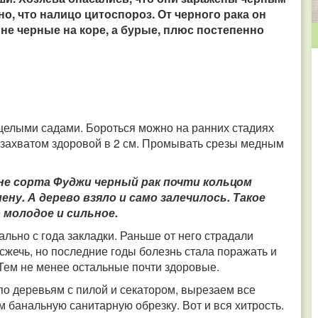
о, что налицо цитоспороз. От черного рака он
 не черные на коре, а бурые, плюс постепенно
целыми садами. Бороться можно на ранних стадиях
 захватом здоровой в 2 см. Промывать срезы медным
оне сорта Фуджи черный рак почти кольцом
ну. А дерево взяло и само залечилось. Такое
 молодое и сильное.
льно с года закладки. Раньше от него страдали
 сжечь, но последние годы болезнь стала поражать и
 Тем не менее остальные почти здоровые.
о деревьям с пилой и секатором, вырезаем все
 банальную санитарную обрезку. Вот и вся хитрость.