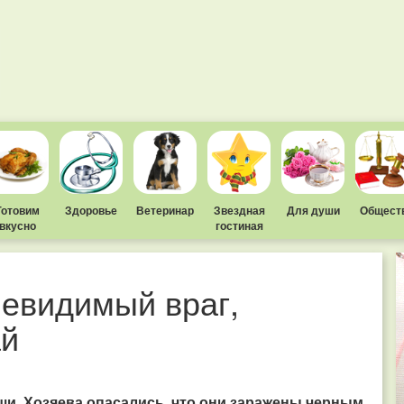
Готовим
Здоровье
Ветеринар
Звездная
Для души
Общест
вкусно
гостиная
невидимый враг,
ай
ши. Хозяева опасались, что они заражены черным