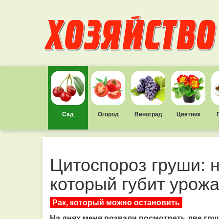
Сад
Огород
Виноград
Цветник
Цитоспороз груши: 
который губит урож
Рак, который можно остановить
На днях
меня позвали посмотреть две гру