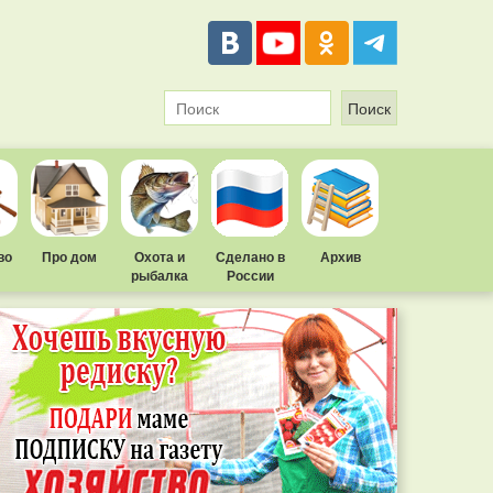
во
Про дом
Охота и
Сделано в
Архив
рыбалка
России