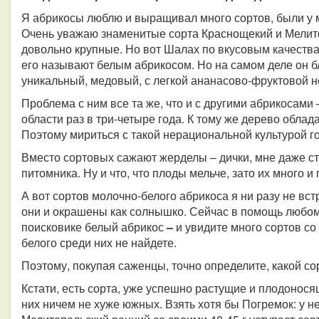
Я абрикосы люблю и выращивал много сортов, были у м
Очень уважаю знаменитые сорта Краснощекий и Мелит
довольно крупные. Но вот Шалах по вкусовым качества
его называют белым абрикосом. Но на самом деле он б
уникальный, медовый, с легкой ананасово-фруктовой н
Проблема с ним все та же, что и с другими абрикосами
области раз в три-четыре года. К тому же дерево обла
Поэтому мириться с такой нерациональной культурой г
Вместо сортовых сажают жерделы – дички, мне даже с
питомника. Ну и что, что плоды мельче, зато их много и
А вот сортов молочно-белого абрикоса я ни разу не вст
они и окрашены как солнышко. Сейчас в помощь любому
поисковике белый абрикос
–
и увидите много сортов с
белого среди них не найдете.
Поэтому, покупая саженцы, точно определите, какой со
Кстати, есть сорта, уже успешно растущие и плодонос
них ничем не хуже южных. Взять хотя бы Погремок: у нег