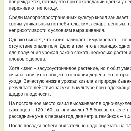
повреждается, потому что при похолодании цветки у не
переживают непогоду.
Среди малораспространенных культур кизил занимает ч
своим уникальным потребительским, лекарственным, т
неприхотливости к условиям выращивания.
Однако бывает, что кизил начинает симулировать – пер
отсутствие опылителя.
Дело в том, что в границах одн
для получения урожая важно сажать несколько растений 
плодов с дерева.
Хотя кизил – засухоустойчивое растение, но любит у
кизила зависит от общего состояния дерева, его возра
ухода. Зачастую низкие урожаи кизила в природе бываю
результате действия засухи. В культуре при надлежаще
щедро плодоносит.
На постоянное место кизил высаживают в одно-двухле
саженцев – 120-160 см, они имеют 3-5 боковых скелетн
рассаднике уже в первый год, диаметр штамбиков – 1,5
После посадки побеги обязательно надо обрезать на 1/