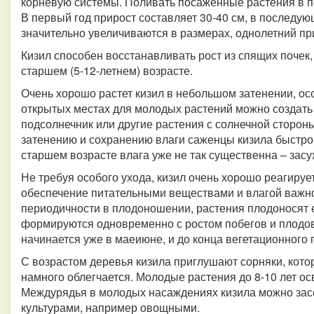
корневую системы. Поливать посаженные растения в п
В первый год прирост составляет 30-40 см, в последу
значительно увеличиваются в размерах, однолетний пр
Кизил способен восстанавливать рост из спящих почек
старшем (5-12-летнем) возрасте.
Очень хорошо растет кизил в небольшом затенении, ос
открытых местах для молодых растений можно создать з
подсолнечник или другие растения с солнечной стороны
затенению и сохранению влаги саженцы кизила быстро
старшем возрасте влага уже не так существенна – зас
Не требуя особого ухода, кизил очень хорошо реагируе
обеспечение питательными веществами и влагой важно 
периодичности в плодоношении, растения плодоносят е
формируются одновременно с ростом побегов и плодов
начинается уже в маеиюне, и до конца вегетационног
С возрастом деревья кизила приглушают сорняки, котор
намного облегчается. Молодые растения до 8-10 лет 
Междурядья в молодых насаждениях кизила можно зас
культурами, например овощными.