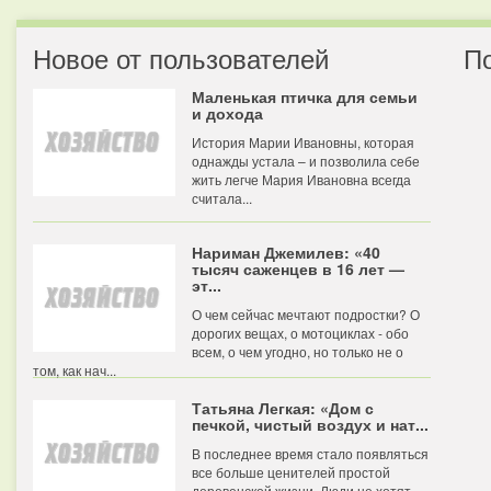
Новое от пользователей
П
Маленькая птичка для семьи
и дохода
История Марии Ивановны, которая
однажды устала – и позволила себе
жить легче Мария Ивановна всегда
считала...
Нариман Джемилев: «40
тысяч саженцев в 16 лет —
эт...
О чем сейчас мечтают подростки? О
дорогих вещах, о мотоциклах - обо
всем, о чем угодно, но только не о
том, как нач...
Татьяна Легкая: «Дом с
печкой, чистый воздух и нат...
В последнее время стало появляться
все больше ценителей простой
деревенской жизни. Люди не хотят