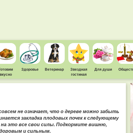
Готовим
Здоровье
Ветеринар
Звездная
Для души
Общест
вкусно
гостиная
совсем не означает, что о дереве можно забыть
ачинается закладка плодовых почек к следующему
 на это все свои силы.
Подкормите вишню,
здоровым и сильным.