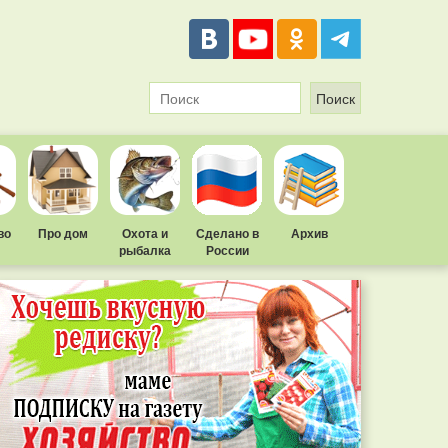
во
Про дом
Охота и
Сделано в
Архив
рыбалка
России