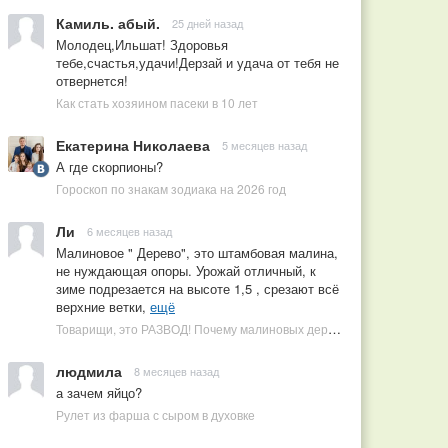
Камиль. абый.
25 дней назад
Молодец,Ильшат! Здоровья
тебе,счастья,удачи!Дерзай и удача от тебя не
отвернется!
Как стать хозяином пасеки в 10 лет
Екатерина Николаева
5 месяцев назад
А где скорпионы?
Гороскоп по знакам зодиака на 2026 год
Ли
6 месяцев назад
Малиновое " Дерево", это штамбовая малина,
не нуждающая опоры. Урожай отличный, к
зиме подрезается на высоте 1,5 , срезают всё
верхние ветки,
ещё
Товарищи, это РАЗВОД! Почему малиновых деревьев не бывает, или Как ушлые продавцы наживаются на мечтах садоводов
людмила
8 месяцев назад
а зачем яйцо?
Рулет из фарша с сыром в духовке