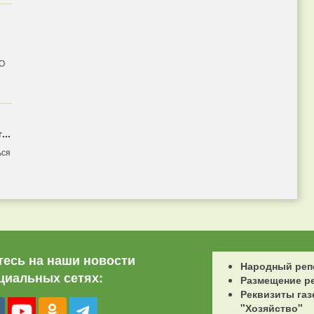
 О
...
ься
есь на наши новости
Народный реп
циальных сетях:
Размещение р
Реквизиты газ
"Хозяйство"