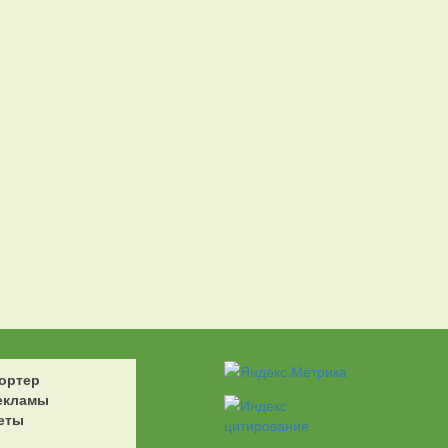
ортер
екламы
еты