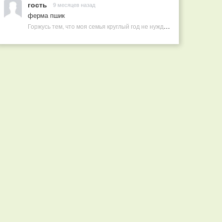
гость
9 месяцев назад
ферма пшик
Горжусь тем, что моя семья круглый год не нуждается в покупных витаминах