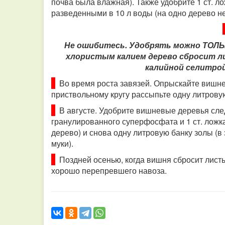
почва была влажная). Также удобрите 1 ст. л
разведенными в 10 л воды (на одно дерево не
Не ошибитесь.
Удобрять можно ТОЛЬК
хлористым калием дерево сбросит ли
калийной селитрой 
Во время роста завязей.
Опрыскайте вишне
приствольному кругу рассыпьте одну литрову
В августе. Удобрите вишневые деревья сле
гранулированного суперфосфата и 1 ст. ложка
дерево) и снова одну литровую банку золы (в
муки).
Поздней осенью, когда вишня сбросит листь
хорошо перепревшего навоза.