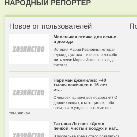
НАРОДНЫЙ РЕПОРТЕР
Новое от пользователей
П
Маленькая птичка для семьи
и дохода
История Марии Ивановны, которая
однажды устала – и позволила себе
жить легче Мария Ивановна всегда
считала...
Нариман Джемилев: «40
тысяч саженцев в 16 лет —
эт...
О чем сейчас мечтают подростки? О
дорогих вещах, о мотоциклах - обо
всем, о чем угодно, но только не о
том, как нач...
Татьяна Легкая: «Дом с
печкой, чистый воздух и нат...
В последнее время стало появляться