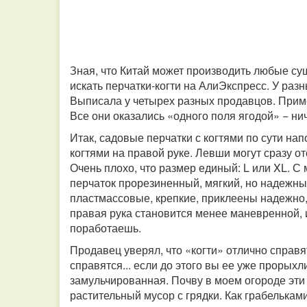
Зная, что Китай может производить любые с
искать перчатки-когти на АлиЭкспресс. У раз
Выписала у четырех разных продавцов. Приме
Все они оказались «одного поля ягодой» − нич
Итак, садовые перчатки с когтями по сути на
когтями на правой руке. Левши могут сразу от
Очень плохо, что размер единый: L или XL. С
перчаток прорезиненный, мягкий, но надежный
пластмассовые, крепкие, приклеены надежно, 
правая рука становится менее маневренной, 
поработаешь.
Продавец уверял, что «когти» отлично справя
справятся... если до этого вы ее уже прорыхл
замульчированная. Почву в моем огороде эти 
растительный мусор с грядки. Как грабелькам