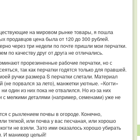
уществующие на мировом рынке товары, я пошла
ных продавцов цена была от 120 до 300 рублей.
рно через три недели по почте пришли мои перчатки.
ем по качеству друг от друга не отличались.
поминают прорезиненные рабочие перчатки, но с
сеяться, так как перчатки годятся только для правшей.
 моей ручки размера S перчатки слетали. Материал
 (не порвался за лето), манжетки уютные. «Когти»
ни один из них пока не отвалился. Но из-за них
и с мелкими деталями (например, семенами) уже не
тся с рыхлением почвы в огороде. Конечно,
или тяпкой, или почва у вас песчаная, или хорошо
когти не взяли. Зато ими оказалось хорошо убирать
и. И маникюр целый!