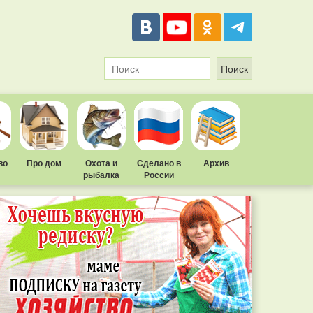
во
Про дом
Охота и
Сделано в
Архив
рыбалка
России