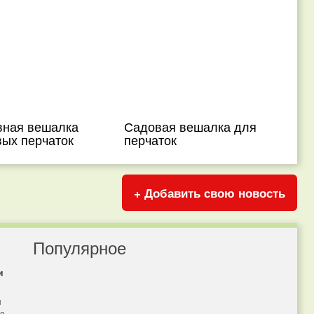
вная вешалка
Садовая вешалка для
вых перчаток
перчаток
+ Добавить свою новость
Популярное
и
я
бе