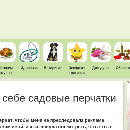
Готовим
Здоровье
Ветеринар
Звездная
Для души
Общест
вкусно
гостиная
я себе садовые перчатки
ернет, чтобы меня не преследовала реклама
вязчивой, и я заглянула посмотреть, что это за