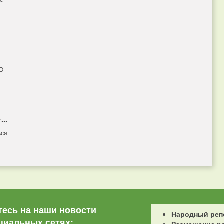
 О
...
ься
есь на наши новости
Народный реп
циальных сетях: