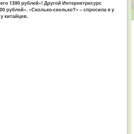
сего 1390 рублей»! Другой Интернетресурс
800 рублей». «Сколько-сколько?» – спросила я у
у китайцев.