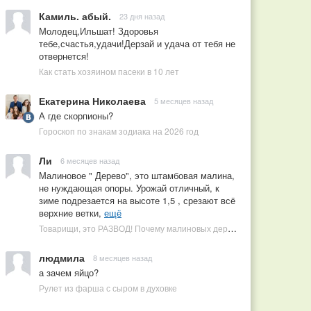
Камиль. абый.
23 дня назад
Молодец,Ильшат! Здоровья
тебе,счастья,удачи!Дерзай и удача от тебя не
отвернется!
Как стать хозяином пасеки в 10 лет
Екатерина Николаева
5 месяцев назад
А где скорпионы?
Гороскоп по знакам зодиака на 2026 год
Ли
6 месяцев назад
Малиновое " Дерево", это штамбовая малина,
не нуждающая опоры. Урожай отличный, к
зиме подрезается на высоте 1,5 , срезают всё
верхние ветки,
ещё
Товарищи, это РАЗВОД! Почему малиновых деревьев не бывает, или Как ушлые продавцы наживаются на мечтах садоводов
людмила
8 месяцев назад
а зачем яйцо?
Рулет из фарша с сыром в духовке