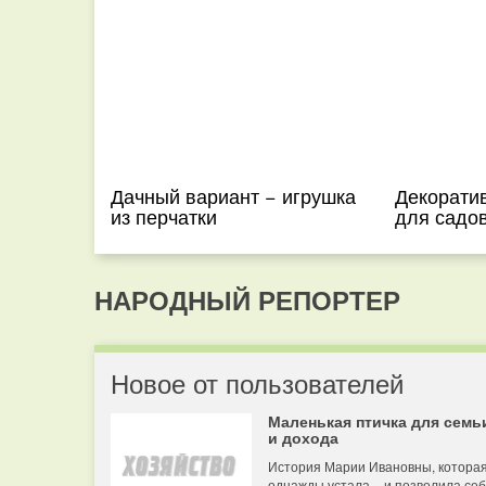
Дачный вариант − игрушка
Декорати
из перчатки
для садо
НАРОДНЫЙ РЕПОРТЕР
Новое от пользователей
Маленькая птичка для семь
и дохода
История Марии Ивановны, котора
однажды устала – и позволила се