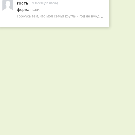
гость
9 месяцев назад
ферма пшик
Горжусь тем, что моя семья круглый год не нуждается в покупных витаминах