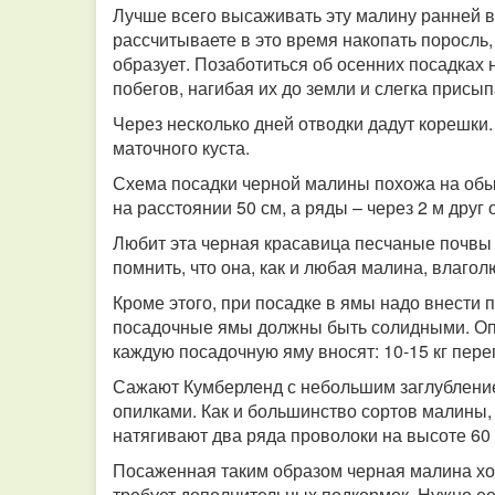
Лучше всего высаживать эту малину ранней в
рассчитываете в это время накопать поросль,
образует. Позаботиться об осенних посадках 
побегов, нагибая их до земли и слегка присы
Через несколько дней отводки дадут корешки.
маточного куста.
Схема посадки черной малины похожа на обы
на расстоянии 50 см, а ряды – через 2 м друг 
Любит эта черная красавица песчаные почвы с
помнить, что она, как и любая малина, влаго
Кроме этого, при посадке в ямы надо внести
посадочные ямы должны быть солидными. Опт
каждую посадочную яму вносят: 10-15 кг пере
Сажают Кумберленд с небольшим заглубление
опилками. Как и большинство сортов малины,
натягивают два ряда проволоки на высоте 60 
Посаженная таким образом черная малина хо
требует дополнительных подкормок. Нужно ее