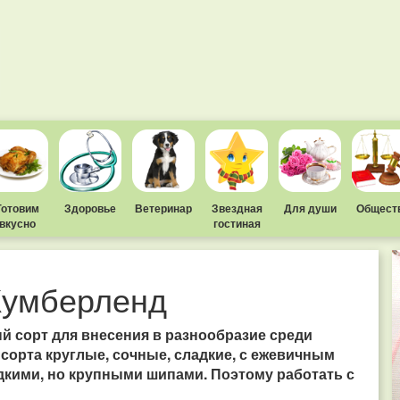
Готовим
Здоровье
Ветеринар
Звездная
Для души
Общест
вкусно
гостиная
Кумберленд
й сорт для внесения в разнообразие среди
 сорта круглые, сочные, сладкие, с ежевичным
дкими, но крупными шипами. Поэтому работать с