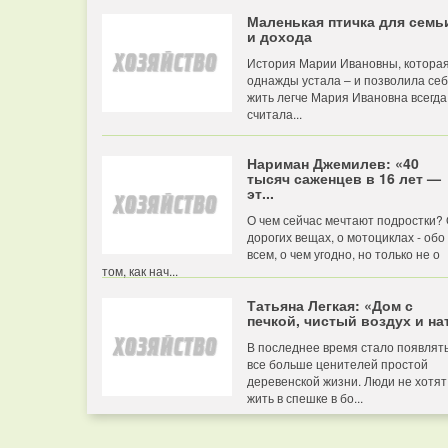
Маленькая птичка для семь
и дохода
История Марии Ивановны, котора
однажды устала – и позволила се
жить легче Мария Ивановна всегда
считала...
Нариман Джемилев: «40
тысяч саженцев в 16 лет —
эт...
О чем сейчас мечтают подростки?
дорогих вещах, о мотоциклах - обо
всем, о чем угодно, но только не о
том, как нач...
Татьяна Легкая: «Дом с
печкой, чистый воздух и нат
В последнее время стало появлят
все больше ценителей простой
деревенской жизни. Люди не хотят
жить в спешке в бо...