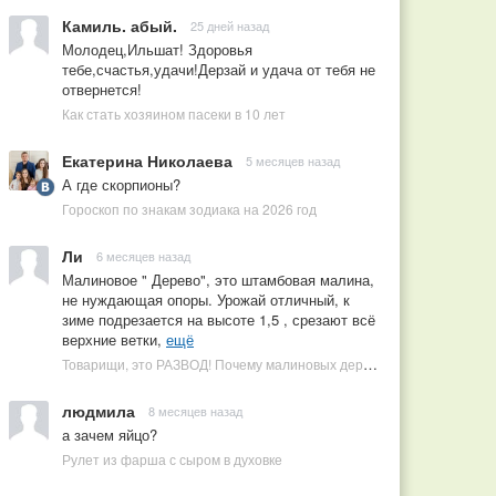
Камиль. абый.
25 дней назад
Молодец,Ильшат! Здоровья
тебе,счастья,удачи!Дерзай и удача от тебя не
отвернется!
Как стать хозяином пасеки в 10 лет
Екатерина Николаева
5 месяцев назад
А где скорпионы?
Гороскоп по знакам зодиака на 2026 год
Ли
6 месяцев назад
Малиновое " Дерево", это штамбовая малина,
не нуждающая опоры. Урожай отличный, к
зиме подрезается на высоте 1,5 , срезают всё
верхние ветки,
ещё
Товарищи, это РАЗВОД! Почему малиновых деревьев не бывает, или Как ушлые продавцы наживаются на мечтах садоводов
людмила
8 месяцев назад
а зачем яйцо?
Рулет из фарша с сыром в духовке