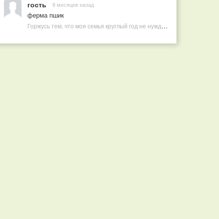
гость
9 месяцев назад
ферма пшик
Горжусь тем, что моя семья круглый год не нуждается в покупных витаминах