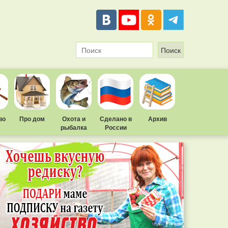
во
Про дом
Охота и
Сделано в
Архив
рыбалка
России