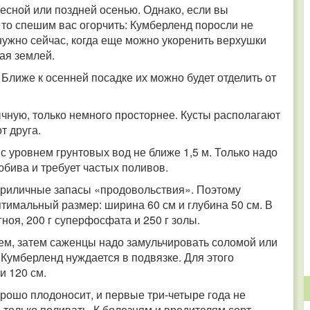
есной или поздней осенью. Однако, если вы
 то спешим вас огорчить: Кумберленд поросли не
нужно сейчас, когда еще можно укоренить верхушки
пая землей.
 Ближе к осенней посадке их можно будет отделить от
чную, только немного просторнее. Кусты располагают
от друга.
 уровнем грунтовых вод не ближе 1,5 м. Только надо
любива и требует частых поливов.
 приличные запасы «продовольствия». Поэтому
имальный размер: ширина 60 см и глубина 50 см. В
гноя, 200 г суперфосфата и 250 г золы.
м, затем саженцы надо замульчировать соломой или
 Кумберленд нуждается в подвязке. Для этого
и 120 см.
рошо плодоносит, и первые три-четыре года не
 только поливать. К болезням и вредителям сорт