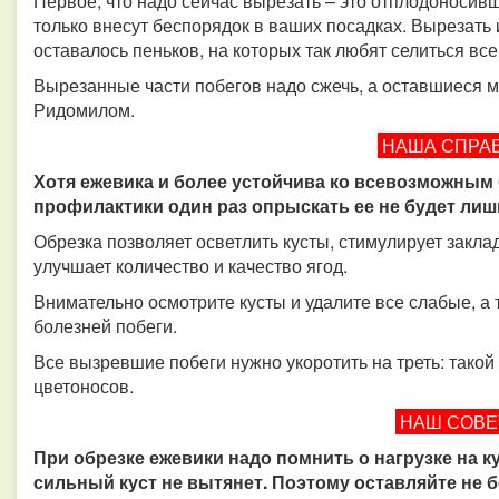
Первое, что надо сейчас вырезать – это отплодоносивш
только внесут беспорядок в ваших посадках. Вырезать 
оставалось пеньков, на которых так любят селиться в
Вырезанные части побегов надо сжечь, а оставшиеся 
Ридомилом.
НАША СПРА
Хотя ежевика и более устойчива ко всевозможным 
профилактики один раз опрыскать ее не будет ли
Обрезка позволяет осветлить кусты, стимулирует закла
улучшает количество и качество ягод.
Внимательно осмотрите кусты и удалите все слабые, а
болезней побеги.
Все вызревшие побеги нужно укоротить на треть: такой
цветоносов.
НАШ СОВ
При обрезке ежевики надо помнить о нагрузке на к
сильный куст не вытянет. Поэтому оставляйте не бо