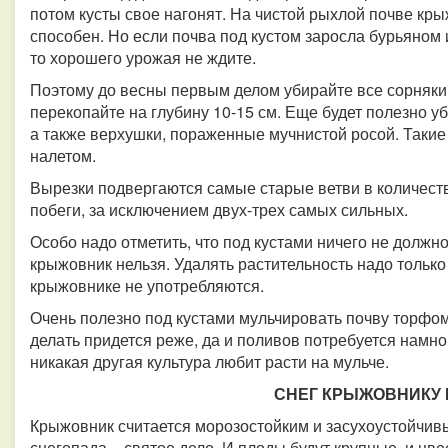
потом кусты свое нагонят. На чистой рыхлой почве кры
способен. Но если почва под кустом заросла бурьяном 
то хорошего урожая не ждите.
Поэтому до весны первым делом убирайте все сорняки 
перекопайте на глубину 10-15 см. Еще будет полезно у
а также верхушки, пораженные мучнистой росой. Таки
налетом.
Вырезки подвергаются самые старые ветви в количеств
побеги, за исключением двух-трех самых сильных.
Особо надо отметить, что под кустами ничего не должн
крыжовник нельзя. Удалять растительность надо только
крыжовнике не употребляются.
Очень полезно под кустами мульчировать почву торфом
делать придется реже, да и поливов потребуется намно
никакая другая культура любит расти на мульче.
СНЕГ КРЫЖОВНИКУ
Крыжовник считается морозостойким и засухоустойчивы
снегопада – святое дело. И плоды будут крупные, и цв