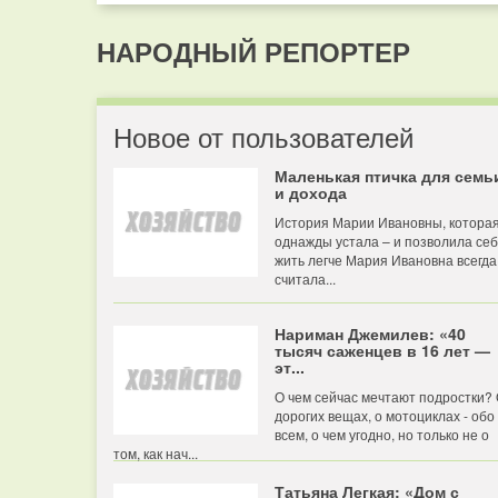
НАРОДНЫЙ РЕПОРТЕР
Новое от пользователей
Маленькая птичка для семь
и дохода
История Марии Ивановны, котора
однажды устала – и позволила се
жить легче Мария Ивановна всегда
считала...
Нариман Джемилев: «40
тысяч саженцев в 16 лет —
эт...
О чем сейчас мечтают подростки?
дорогих вещах, о мотоциклах - обо
всем, о чем угодно, но только не о
том, как нач...
Татьяна Легкая: «Дом с