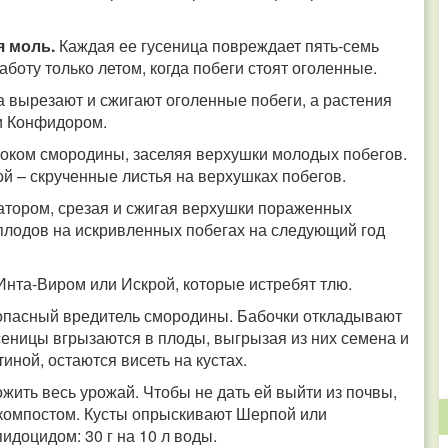
я моль.
Каждая ее гусеница повреждает пять-семь
аботу только летом, когда побеги стоят оголенные.
а вырезают и сжигают оголенные побеги, а растения
и Конфидором.
соком смородины, заселяя верхушки молодых побегов.
й – скрученные листья на верхушках побегов.
атором, срезая и сжигая верхушки пораженных
и плодов на искривленных побегах на следующий год
Инта-Виром или Искрой, которые истребят тлю.
опасный вредитель смородины. Бабочки откладывают
сеницы вгрызаются в плоды, выгрызая из них семена и
иной, остаются висеть на кустах.
ожить весь урожай. Чтобы не дать ей выйти из почвы,
 компостом. Кусты опрыскивают Шерпой или
идоцидом: 30 г на 10 л воды.