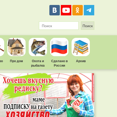
во
Про дом
Охота и
Сделано в
Архив
рыбалка
России