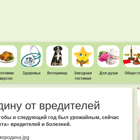
Готовим
Здоровье
Ветеринар
Звездная
Для души
Общест
вкусно
гостиная
дину от вредителей
чтобы и следующий год был урожайным, сейчас
та» вредителей и болезней.