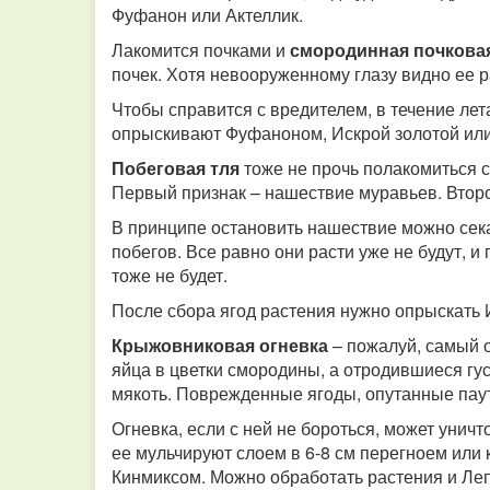
Фуфанон или Актеллик.
Лакомится почками и
смородинная почкова
почек. Хотя невооруженному глазу видно ее р
Чтобы справится с вредителем, в течение лет
опрыскивают Фуфаноном, Искрой золотой ил
Побеговая тля
тоже не прочь полакомиться 
Первый признак – нашествие муравьев. Второ
В принципе остановить нашествие можно сек
побегов. Все равно они расти уже не будут, 
тоже не будет.
После сбора ягод растения нужно опрыскать 
Крыжовниковая огневка
– пожалуй, самый 
яйца в цветки смородины, а отродившиеся гу
мякоть. Поврежденные ягоды, опутанные паут
Огневка, если с ней не бороться, может уничт
ее мульчируют слоем в 6-8 см перегноем или
Кинмиксом. Можно обработать растения и Леп