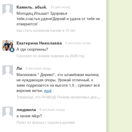
Камиль. абый.
23 дня назад
Молодец,Ильшат! Здоровья
тебе,счастья,удачи!Дерзай и удача от тебя не
отвернется!
Как стать хозяином пасеки в 10 лет
Екатерина Николаева
5 месяцев назад
А где скорпионы?
Гороскоп по знакам зодиака на 2026 год
Ли
6 месяцев назад
Малиновое " Дерево", это штамбовая малина,
не нуждающая опоры. Урожай отличный, к
зиме подрезается на высоте 1,5 , срезают всё
верхние ветки,
ещё
Товарищи, это РАЗВОД! Почему малиновых деревьев не бывает, или Как ушлые продавцы наживаются на мечтах садоводов
людмила
8 месяцев назад
а зачем яйцо?
Рулет из фарша с сыром в духовке