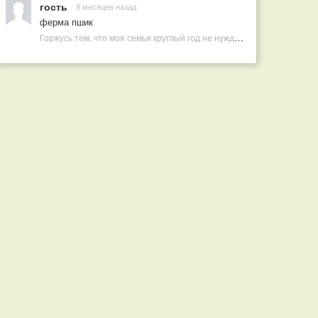
гость
9 месяцев назад
ферма пшик
Горжусь тем, что моя семья круглый год не нуждается в покупных витаминах