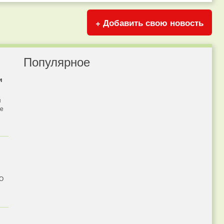
+ Добавить свою новость
Популярное
и
я
бе
 О