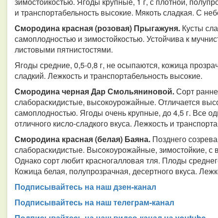
зимостойкостью. Ягоды крупные, 1 г, с плотной, полуп
и транспортабельность высокие. Мякоть сладкая. С н
Смородина красная (розовая) Прыгажуня.
Кусты сл
самоплодностью и зимостойкостью. Устойчива к мучнис
листовыми пятнистостями.
Ягоды средние, 0,5-0,8 г, не осыпаются, кожица прозра
сладкий. Лежкость и транспортабельность высокие.
Смородина черная Дар Смольяниновой.
Сорт ранне
слабораскидистые, высокоурожайные. Отличается высо
самоплодностью. Ягоды очень крупные, до 4,5 г. Все о
отличного кисло-сладкого вкуса. Лежкость и транспорт
Смородина красная (белая) Баяна.
Позднего созрева
слабораскидистые. Высокоурожайные, зимостойкие, с в
Однако сорт любит красногалловая тля. Плоды среднего 
Кожица белая, полупрозрачная, десертного вкуса. Лежк
Подписывайтесь на наш дзен-канал
Подписывайтесь на наш телеграм-канал
Подписывайтесь на наш видео-канал на youtube