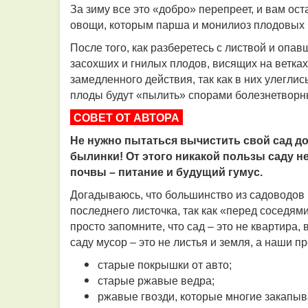
За зиму все это «добро» перепреет, и вам ос
овощи, которым парша и монилиоз плодовых 
После того, как разберетесь с листвой и опа
засохших и гнилых плодов, висящих на ветках
замедленного действия, так как в них улегли
плоды будут «пылить» спорами болезнетворн
СОВЕТ ОТ АВТОРА
Не нужно пытаться вычистить свой сад до
былинки! От этого никакой пользы саду не
почвы – питание и будущий гумус.
Догадываюсь, что большинство из садоводов 
последнего листочка, так как «перед соседям
просто запомните, что сад – это не квартира,
саду мусор – это не листья и земля, а наши п
старые покрышки от авто;
старые ржавые ведра;
ржавые гвозди, которые многие закапыв