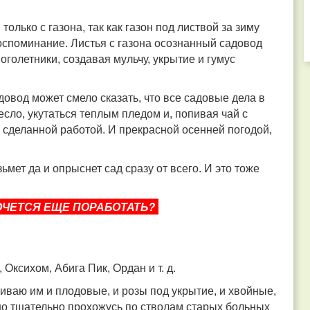
олько с газона, так как газон под листвой за зиму
 воспоминание. Листья с газона осознанный садовод
ноголетники, создавая мульчу, укрытие и гумус
адовод может смело сказать, что все садовые дела в
ресло, укутаться теплым пледом и, попивая чай с
сделанной работой. И прекрасной осенней погодой,
ьмет да и опрыснет сад сразу от всего. И это тоже
СЯ ЕЩЕ ПОРАБОТАТЬ?​​​​​​​
 Оксихом, Абига Пик, Ордан и т. д.
иваю им и плодовые, и розы под укрытие, и хвойные,
но тщательно прохожусь по стволам старых больных