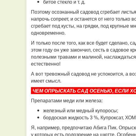
битое стекло и т. д.
Поэтому осознанный садовод сгребает листья т
напрочь сопреет, и останется от него только
сгребает под кусты, на грядки, под крупные м
одновременно.
И только после того, как все будет сделано, с
этом году он уже закончил, сесть в садовое к
полезными травами и малиной, наслаждаться 
естественно!
А вот тревожный садовод не успокоится, а воз
имеет смысл.
ЧЕМ ОПРЫСКАТЬ САД ОСЕНЬЮ, ЕСЛИ ХОЧЕТ
Препаратами меди или железа:
железный или медный купоросы;
бордоская жидкость 3 %, Купроксат, ХОМ,
Я, например, предпочитаю Абига Пик. Опрыск
у которых есть подозрение на шютте. Особен