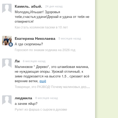
Камиль. абый.
24 дня назад
Молодец,Ильшат! Здоровья
тебе,счастья,удачи!Дерзай и удача от тебя не
отвернется!
Как стать хозяином пасеки в 10 лет
Екатерина Николаева
5 месяцев назад
А где скорпионы?
Гороскоп по знакам зодиака на 2026 год
Ли
6 месяцев назад
Малиновое " Дерево", это штамбовая малина,
не нуждающая опоры. Урожай отличный, к
зиме подрезается на высоте 1,5 , срезают всё
верхние ветки,
ещё
Товарищи, это РАЗВОД! Почему малиновых деревьев не бывает, или Как ушлые продавцы наживаются на мечтах садоводов
людмила
8 месяцев назад
а зачем яйцо?
Рулет из фарша с сыром в духовке