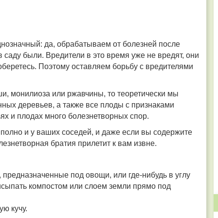
нозначный: да, обрабатываем от болезней после
в саду были. Вредители в это время уже не вредят, они
доберетесь. Поэтому оставляем борьбу с вредителями
ши, монилиоза или ржавчины, то теоретически мы
нных деревьев, а также все плоды с признаками
ьях и плодах много болезнетворных спор.
 полно и у ваших соседей, и даже если вы содержите
олезнетворная братия прилетит к вам извне.
, предназначенные под овощи, или где-нибудь в углу
рисыпать компостом или слоем земли прямо под
ю кучу.