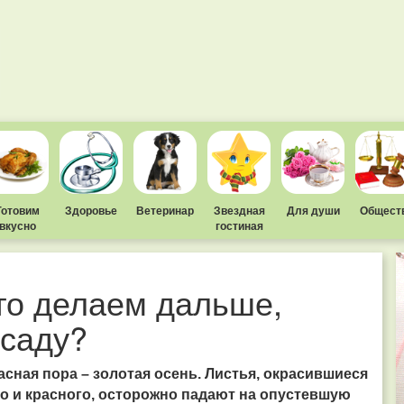
Готовим
Здоровье
Ветеринар
Звездная
Для души
Общест
вкусно
гостиная
то делаем дальше,
 саду?
сная пора – золотая осень. Листья, окрасившиеся
го и красного, осторожно падают на опустевшую