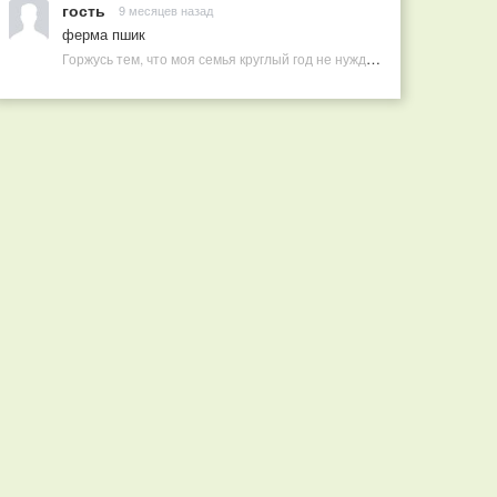
гость
9 месяцев назад
ферма пшик
Горжусь тем, что моя семья круглый год не нуждается в покупных витаминах