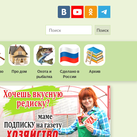
во
Про дом
Охота и
Сделано в
Архив
рыбалка
России