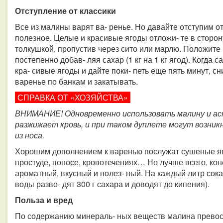
Отступление от классики
Все из малины варят ва- ренье. Но давайте отступим о
полезное. Целые и красивые ягоды отложи- те в сторон
толкушкой, пропустив через сито или марлю. Положите 
постепенно добав- ляя сахар (1 кг на 1 кг ягод). Когда 
кра- сивые ягоды и дайте поки- петь еще пять минут, с
варенье по банкам и закатывать.
СПРАВКА ОТ «ХОЗЯЙСТВА»
ВНИМАНИЕ! Одновременно использовать малину и аспир
разжижает кровь, и при таком дуплете могут возник
из носа.
Хорошим дополнением к варенью послужат сушеные яго
простуде, поносе, кровотечениях… Но лучше всего, кон
ароматный, вкусный и полез- ный. На каждый литр сока 
воды разво- дят 300 г сахара и доводят до кипения).
Польза и вред
По содержанию минераль- ных веществ малина превос- 