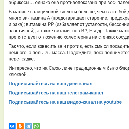
абрикосы… однако она противопоказана при вос- пален
В малине салициловой кислоты больше, чем в лю- бой д
много ви- тамина А (предотвращает старение, предохра
и рака); витамина РР (избавляет от усталости, бессонни
эластичной); а также витами- нов В2, Е и др. Также ма
препятствует отложению холестерина на стенках сосуд
Так что, если взвесить за и против, есть смысл посадит
немного, а поль- зы масса. Подождите, пока поднимется 
пере- садке.
Интересно, что на Саха- лине традиционным было блюд
клюквой.
Подписывайтесь на наш дзен-канал
Подписывайтесь на наш телеграм-канал
Подписывайтесь на наш видео-канал на youtube