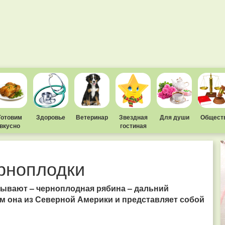
Готовим
Здоровье
Ветеринар
Звездная
Для души
Общест
вкусно
гостиная
рноплодки
зывают – черноплодная рябина – дальний
 она из Северной Америки и представляет собой