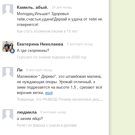
Камиль. абый.
24 дня назад
Молодец,Ильшат! Здоровья
тебе,счастья,удачи!Дерзай и удача от тебя не
отвернется!
Как стать хозяином пасеки в 10 лет
Екатерина Николаева
5 месяцев назад
А где скорпионы?
Гороскоп по знакам зодиака на 2026 год
Ли
6 месяцев назад
Малиновое " Дерево", это штамбовая малина,
не нуждающая опоры. Урожай отличный, к
зиме подрезается на высоте 1,5 , срезают всё
верхние ветки,
ещё
Товарищи, это РАЗВОД! Почему малиновых деревьев не бывает, или Как ушлые продавцы наживаются на мечтах садоводов
людмила
8 месяцев назад
а зачем яйцо?
Рулет из фарша с сыром в духовке