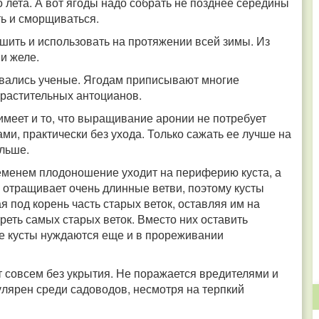
 лета. А вот ягоды надо собрать не позднее середины
ть и сморщиваться.
шить и использовать на протяжении всей зимы. Из
и желе.
вались ученые. Ягодам приписывают многие
 растительных антоцианов.
меет и то, что выращивание аронии не потребует
ами, практически без ухода. Только сажать ее лучше на
ольше.
еменем плодоношение уходит на периферию куста, а
я отращивает очень длинные ветви, поэтому кусты
я под корень часть старых веток, оставляя им на
реть самых старых веток. Вместо них оставить
ые кусты нуждаются еще и в прореживании
т совсем без укрытия. Не поражается вредителями и
улярен среди садоводов, несмотря на терпкий