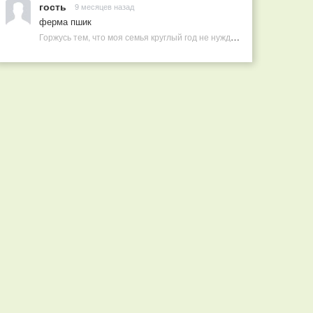
гость
9 месяцев назад
ферма пшик
Горжусь тем, что моя семья круглый год не нуждается в покупных витаминах