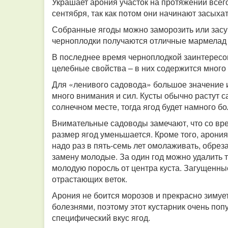
Украшает арония участок на протяжении всего
сентября, так как потом они начинают засыха
Собранные ягоды можно заморозить или засу
черноплодки получаются отличные мармелад 
В последнее время черноплодкой заинтересо
целебные свойства – в них содержится много
Для «ленивого садовода» большое значение и
много внимания и сил. Кусты обычно растут с
солнечном месте, тогда ягод будет намного б
Внимательные садоводы замечают, что со вр
размер ягод уменьшается. Кроме того, арони
надо раз в пять-семь лет омолаживать, обреза
замену молодые. За один год можно удалить т
молодую поросль от центра куста. Загущенн
отрастающих веток.
Арония не боится морозов и прекрасно зимуе
болезнями, поэтому этот кустарник очень поп
специфический вкус ягод.