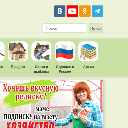
во
Про дом
Охота и
Сделано в
Архив
рыбалка
России