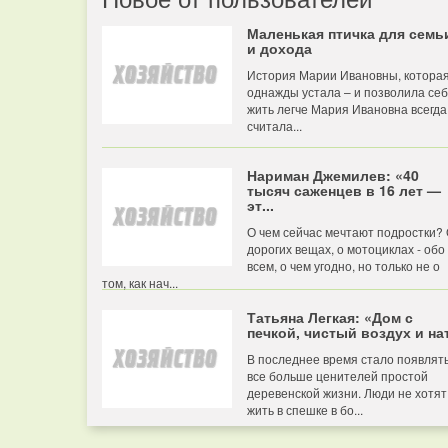
Маленькая птичка для семь
и дохода
История Марии Ивановны, котора
однажды устала – и позволила се
жить легче Мария Ивановна всегда
считала...
Нариман Джемилев: «40
тысяч саженцев в 16 лет —
эт...
О чем сейчас мечтают подростки?
дорогих вещах, о мотоциклах - обо
всем, о чем угодно, но только не о
том, как нач...
Татьяна Легкая: «Дом с
печкой, чистый воздух и нат
В последнее время стало появлят
все больше ценителей простой
деревенской жизни. Люди не хотят
жить в спешке в бо...