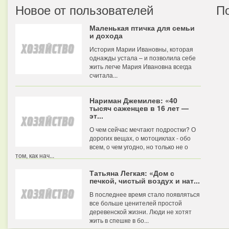
Новое от пользователей
П
Маленькая птичка для семьи
и дохода
История Марии Ивановны, которая
однажды устала – и позволила себе
жить легче Мария Ивановна всегда
считала...
Нариман Джемилев: «40
тысяч саженцев в 16 лет —
эт...
О чем сейчас мечтают подростки? О
дорогих вещах, о мотоциклах - обо
всем, о чем угодно, но только не о
том, как нач...
Татьяна Легкая: «Дом с
печкой, чистый воздух и нат...
В последнее время стало появляться
все больше ценителей простой
деревенской жизни. Люди не хотят
жить в спешке в бо...