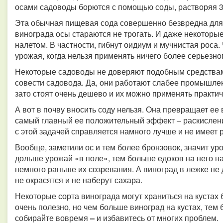
осами садоводы борются с помощью соды, растворяя 30
Эта обычная пищевая сода совершенно безвредна для 
винограда осы стараются не трогать. И даже некоторые
налетом. В частности, гибнут оидиум и мучнистая роса.
урожая, когда нельзя применять ничего более серьезно
Некоторые садоводы не доверяют подобным средствам,
совести садовода. Да, они работают слабее промышле
зато стоят очень дешево и их можно применять практи
А вот в почву вносить соду нельзя. Она превращает ее 
самый главный ее положительный эффект – раскисле
с этой задачей справляется намного лучше и не имеет
Вообще, заметили ос и тем более бронзовок, значит ур
дольше урожай «в поле», тем больше едоков на него н
немного раньше их созревания. А виноград в лежке не 
не окрасятся и не наберут сахара.
Некоторые сорта винограда могут храниться на кустах 
очень полезно, но чем больше виноград на кустах, тем б
собирайте вовремя
–
и избавитесь от многих проблем.