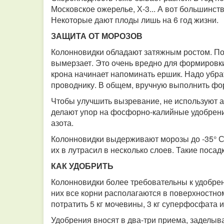
Московское ожерелье, Х-3... А вот большинст
Некоторые дают плоды лишь на 6 год жизни.
ЗАЩИТА ОТ МОРОЗОВ
Колонновидки обладают затяжным ростом. Поэ
вымерзает. Это очень вредно для формировки 
крона начинает напоминать ершик. Надо убра
проводнику. В общем, вручную выполнить фо
Чтобы улучшить вызревание, не используют а
делают упор на фосфорно-калийные удобрен
азота.
Колонновидки выдерживают морозы до -35° С.
их в лутрасил в несколько слоев. Такие посад
КАК УДОБРИТЬ
Колонновидки более требовательны к удобрен
них все корни располагаются в поверхностном
потратить 5 кг мочевины, 3 кг суперфосфата и
Удобрения вносят в два-три приема, заделыва