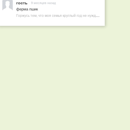
гость
9 месяцев назад
ферма пшик
Горжусь тем, что моя семья круглый год не нуждается в покупных витаминах