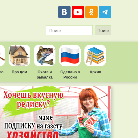
во
Про дом
Охота и
Сделано в
Архив
рыбалка
России