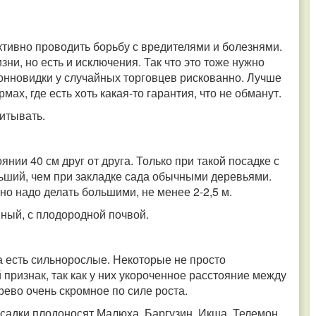
тивно проводить борьбу с вредителями и болезнями.
зни, но есть и исключения. Так что это тоже нужно
лонновидки у случайных торговцев рискованно. Лучше
ах, где есть хоть какая-то гарантия, что не обманут.
итывать.
нии 40 см друг от друга. Только при такой посадке с
ший, чем при закладке сада обычными деревьями.
но надо делать большими, не менее 2-2,5 м.
ный, с плодородной почвой.
 а есть сильнорослые. Некоторые не просто
 признак, так как у них укороченное расстояние между
ерево очень скромное по силе роста.
осадки плодоносят Малюха, Баргузин, Икша, Телемон,