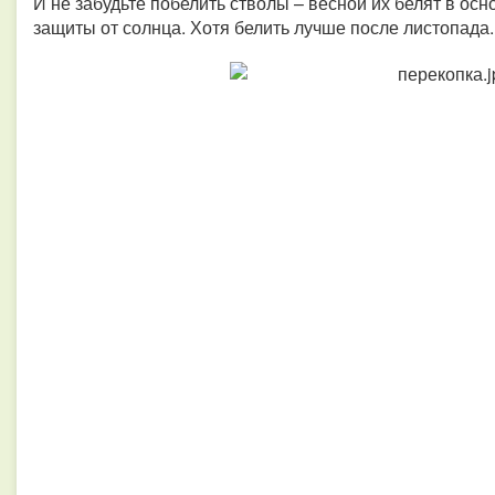
И не забудьте побелить стволы – весной их белят в ос
защиты от солнца. Хотя белить лучше после листопада.