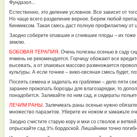
Фундазол...
Естественно, это деление условное. Все зависит от тог
Но чаще всего разделение верное. Берем любой препа
Кинмиксом. Такая смесь даст полную профилактику от 
Заодно соберите опавшие и сгнившие плоды – их тоже ж
землю.
БОБОВАЯ ТЕРАПИЯ.
Очень полезны осенью в саду сид
ячмень не рекомендуется. Горчицу обожают все вредит
высевать, а от злаковых массово размножается провол
культуры. А если точнее – вико-овсяная смесь будет, 
Посеять семена и заделать их граблями – дело пяти се
заранее прокопать борозды для влагозарядки, то допо
понадобится.
Заливайте по ним сад, и сидераты полье
ЛЕЧИМ РАНЫ.
Залечивать раны осенью нужно обязате
множество паразитов. Уберите их ножом и замажьте 
Заодно счистите старую кору и мхи со стволов и ветвей
опрыскайте сад 3% бордоской.
Лишайники точно погибн