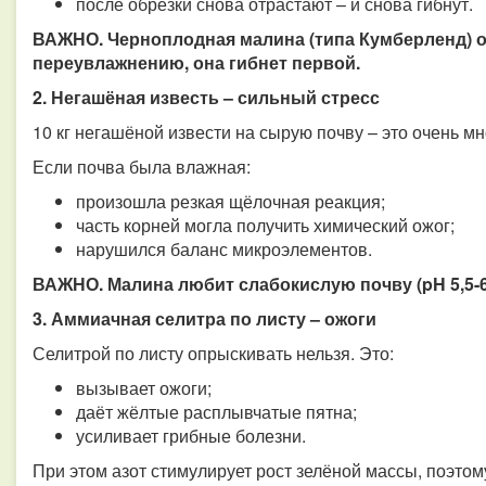
после обрезки снова отрастают – и снова гибнут.
ВАЖНО. Черноплодная малина (типа Кумберленд) о
переувлажнению, она гибнет первой.
2. Негашёная известь – сильный стресс
10 кг негашёной извести на сырую почву – это очень мн
Если почва была влажная:
произошла резкая щёлочная реакция;
часть корней могла получить химический ожог;
нарушился баланс микроэлементов.
ВАЖНО. Малина любит слабокислую почву (pH 5,5-6,
3.
Аммиачная селитра по листу – ожоги
Селитрой по листу опрыскивать нельзя. Это:
вызывает ожоги;
даёт жёлтые расплывчатые пятна;
усиливает грибные болезни.
При этом азот стимулирует рост зелёной массы, поэтом