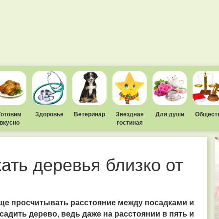
Готовим
Здоровье
Ветеринар
Звездная
Для души
Общест
вкусно
гостиная
ать деревья близко от
ще просчитывать расстояние между посадками и
садить дерево, ведь даже на расстоянии в пять и