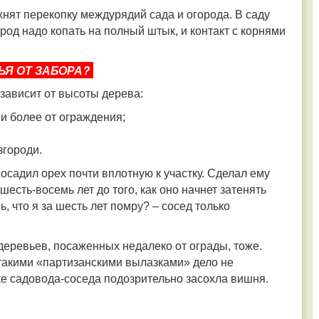
жнят перекопку междурядий сада и огорода. В саду
род надо копать на полный штык, и контакт с корнями
ЬЯ ОТ ЗАБОРА?
зависит от высоты дерева:
и более от ограждения;
згороди.
посадил орех почти вплотную к участку. Сделал ему
 шесть-восемь лет до того, как оно начнет затенять
ь, что я за шесть лет помру? – сосед только
 деревьев, посаженных недалеко от ограды, тоже.
такими «партизанскими вылазками» дело не
тке садовода-соседа подозрительно засохла вишня.