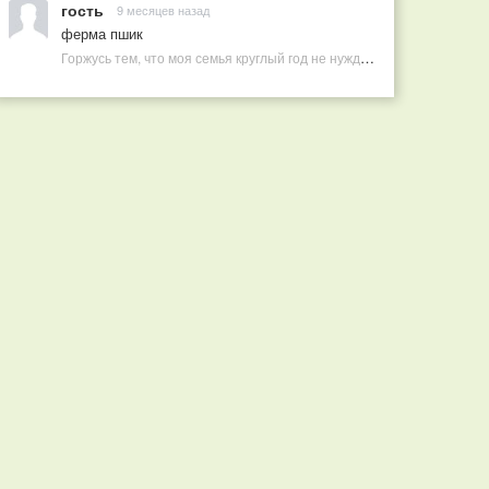
гость
9 месяцев назад
ферма пшик
Горжусь тем, что моя семья круглый год не нуждается в покупных витаминах