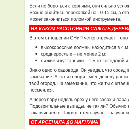
Если не бороться с корнями, они сильно усло
можно обойтись перекопкой на 10-15 см, а ого
может закончиться поломкой инструмента.
НА КАКОМ РАССТОЯНИИ САЖАТЬ ДЕРЕВ
В этом отношении СНиП четко отвечает − оно 
высокорослые должны находиться в 4 м 
среднерослые – не менее 2 м;
низкие и кустарники – 1 м от соседской и
Знаю одного садовода. Он увидел, что сосед 
замечание. А тот и говорит, мол, дереву расти
твой огород. На замечание, что же ты считаеш
посмеялся.
А через пару недель орех у него засох и пара
Подозрительные выпады, не так ли? Обычно 
заканчивается. Так и в этом случае – на учас
ОТ АРСЕНАЛА ДО МАГНУМА