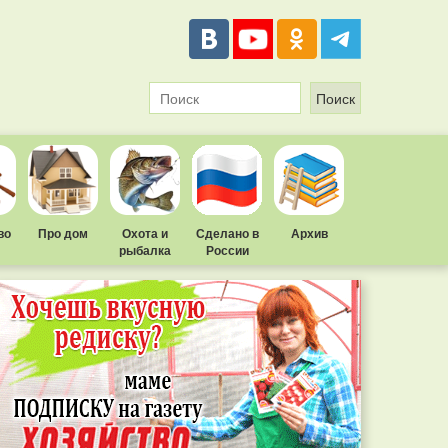
во
Про дом
Охота и
Сделано в
Архив
рыбалка
России