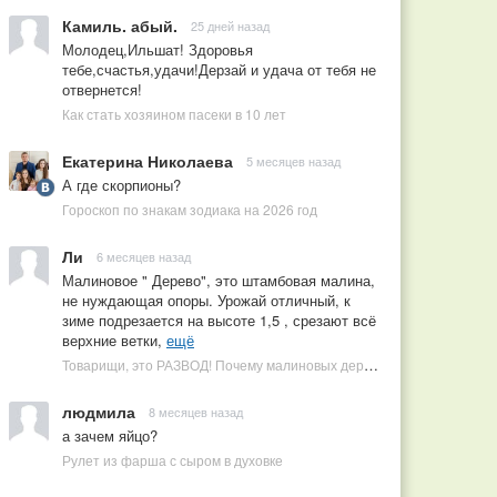
Камиль. абый.
25 дней назад
Молодец,Ильшат! Здоровья
тебе,счастья,удачи!Дерзай и удача от тебя не
отвернется!
Как стать хозяином пасеки в 10 лет
Екатерина Николаева
5 месяцев назад
А где скорпионы?
Гороскоп по знакам зодиака на 2026 год
Ли
6 месяцев назад
Малиновое " Дерево", это штамбовая малина,
не нуждающая опоры. Урожай отличный, к
зиме подрезается на высоте 1,5 , срезают всё
верхние ветки,
ещё
Товарищи, это РАЗВОД! Почему малиновых деревьев не бывает, или Как ушлые продавцы наживаются на мечтах садоводов
людмила
8 месяцев назад
а зачем яйцо?
Рулет из фарша с сыром в духовке