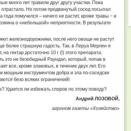
ые много лет травили друг другу участки. Пока
о отрастало. Но потом продвинутый сосед посыпал
а года помучился – ничего не растет, кроме травы − и
хозяина о «небольшой» неприятности. В результате
яют железнодорожники, после него овощи не растут
ще более страшную гадость. Так, в Леруа Мерлен я
на гектар достаточно 10 г (!) этого препарата.
сть это не безобидный Раундап, который, попав в
ает все, кроме злаковых, в течение двух лет. Его
им мощным инструментом добра и зла по-соседски
даются безо всяких ограничений!
? Удается ли избежать споров по этому поводу?
Андрей ЛОЗОВОЙ,
агроном газеты «Хозяйство»