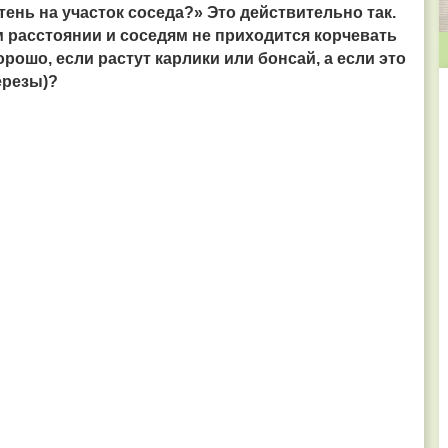
тень на участок соседа?» Это действительно так.
м расстоянии и соседям не приходится корчевать
рошо, если растут карлики или бонсай, а если это
ерезы)?