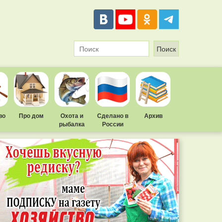
во
Про дом
Охота и
Сделано в
Архив
рыбалка
России