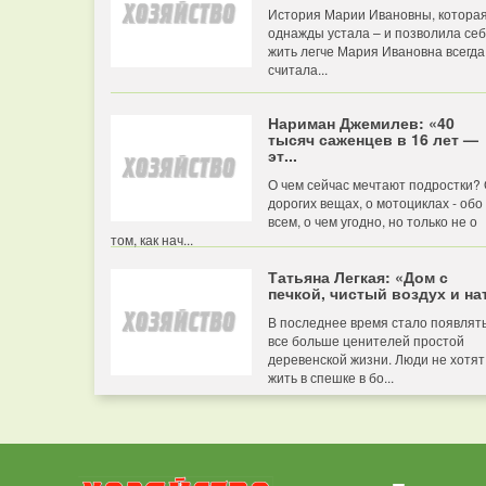
История Марии Ивановны, котора
однажды устала – и позволила се
жить легче Мария Ивановна всегда
считала...
Нариман Джемилев: «40
тысяч саженцев в 16 лет —
эт...
О чем сейчас мечтают подростки?
дорогих вещах, о мотоциклах - обо
всем, о чем угодно, но только не о
том, как нач...
Татьяна Легкая: «Дом с
печкой, чистый воздух и нат
В последнее время стало появлят
все больше ценителей простой
деревенской жизни. Люди не хотят
жить в спешке в бо...