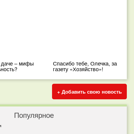
а даче – мифы
Спасибо тебе, Олечка, за
ьность?
газету «Хозяйство»!
+ Добавить свою новость
Популярное
и