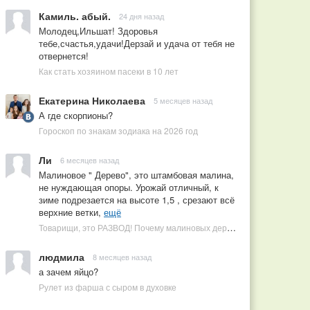
Камиль. абый.
24 дня назад
Молодец,Ильшат! Здоровья
тебе,счастья,удачи!Дерзай и удача от тебя не
отвернется!
Как стать хозяином пасеки в 10 лет
Екатерина Николаева
5 месяцев назад
А где скорпионы?
Гороскоп по знакам зодиака на 2026 год
Ли
6 месяцев назад
Малиновое " Дерево", это штамбовая малина,
не нуждающая опоры. Урожай отличный, к
зиме подрезается на высоте 1,5 , срезают всё
верхние ветки,
ещё
Товарищи, это РАЗВОД! Почему малиновых деревьев не бывает, или Как ушлые продавцы наживаются на мечтах садоводов
людмила
8 месяцев назад
а зачем яйцо?
Рулет из фарша с сыром в духовке