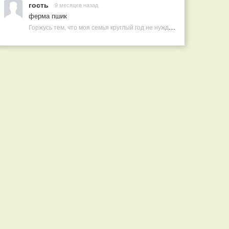
гость
9 месяцев назад
ферма пшик
Горжусь тем, что моя семья круглый год не нуждается в покупных витаминах