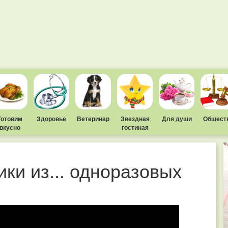
Готовим
Здоровье
Ветеринар
Звездная
Для души
Общест
вкусно
гостиная
ки из... одноразовых