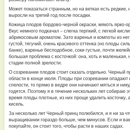
Может показаться странным, но на ветках есть редкие,
выросли на третий год после посадки.
Кожица плодов бордово-черной окраски, мякоть ярко-
Вкус немного подкачал − слегка терпкий, с легкой кис
абрикосовым ароматом. Зато варенья и компоты из нег
густой, тягучий, очень красивого оттенка (но плоды си
банке), варенье бесподобное, соки густые, почти желе
большая проблема с косточкой: она, хоть и маленькая, 
стадии полной зрелости.
О созревании плодов стоит сказать отдельно. Черный п
области в конце июля. Плоды при созревании опадают 
спелости, то прямо в ведре они начинают мяться и никуд
годятся. Поэтому я в течение нескольких лет собираю эт
время плоды плотные, из них проще удалить косточку, а
кисель.
За несколько лет Черный принц полюбился, и я ни за что
выращивании гораздо больше, чем минусов. Если и вам
покупайте, он стоит того, чтобы расти в наших садах.