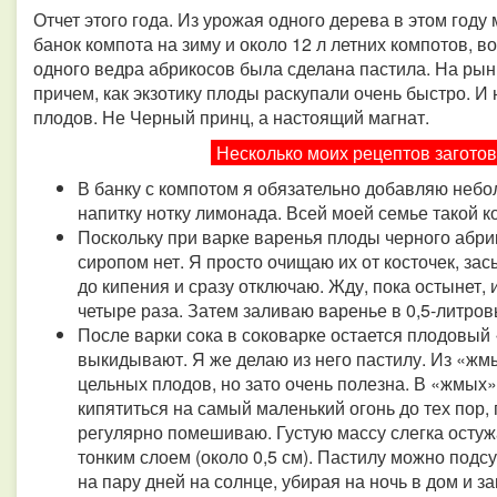
Отчет этого года. Из урожая одного дерева в этом году
банок компота на зиму и около 12 л летних компотов, в
одного ведра абрикосов была сделана пастила. На рын
причем, как экзотику плоды раскупали очень быстро. И
плодов. Не Черный принц, а настоящий магнат.
Несколько моих рецептов заготов
В банку с компотом я обязательно добавляю небо
напитку нотку лимонада. Всей моей семье такой к
Поскольку при варке варенья плоды черного абри
сиропом нет. Я просто очищаю их от косточек, зас
до кипения и сразу отключаю. Жду, пока остынет, 
четыре раза. Затем заливаю варенье в 0,5-литров
После варки сока в соковарке остается плодовый
выкидывают. Я же делаю из него пастилу. Из «жмы
цельных плодов, но зато очень полезна. В «жмых
кипятиться на самый маленький огонь до тех пор, 
регулярно помешиваю. Густую массу слегка осту
тонким слоем (около 0,5 см). Пастилу можно подс
на пару дней на солнце, убирая на ночь в дом и з