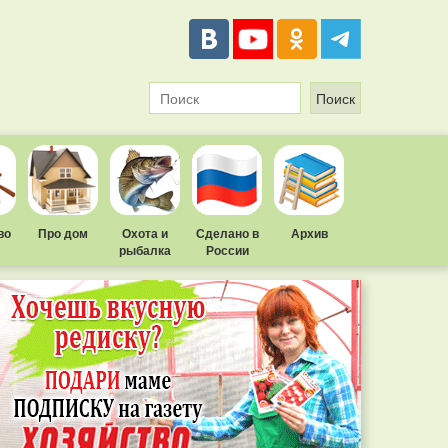
во
Про дом
Охота и
Сделано в
Архив
рыбалка
России