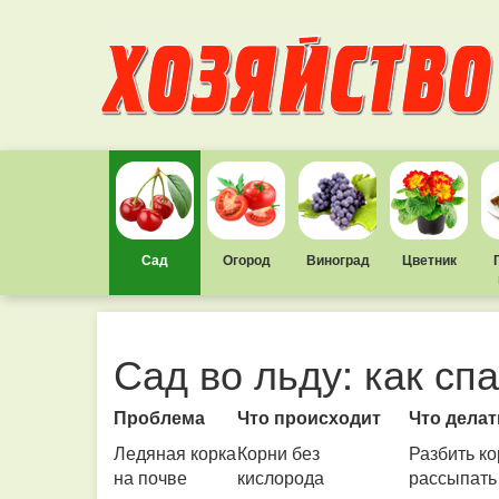
Сад
Огород
Виноград
Цветник
Сад во льду: как сп
Проблема
Что происходит
Что делат
Ледяная корка
Корни без
Разбить ко
на почве
кислорода
рассыпать