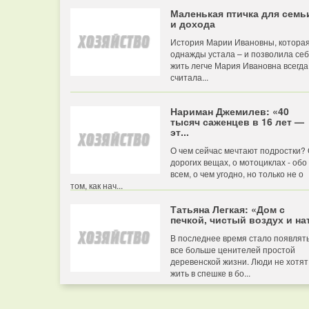
Маленькая птичка для семь
и дохода
История Марии Ивановны, котора
однажды устала – и позволила се
жить легче Мария Ивановна всегда
считала...
Нариман Джемилев: «40
тысяч саженцев в 16 лет —
эт...
О чем сейчас мечтают подростки?
дорогих вещах, о мотоциклах - обо
всем, о чем угодно, но только не о
том, как нач...
Татьяна Легкая: «Дом с
печкой, чистый воздух и нат
В последнее время стало появлят
все больше ценителей простой
деревенской жизни. Люди не хотят
жить в спешке в бо...