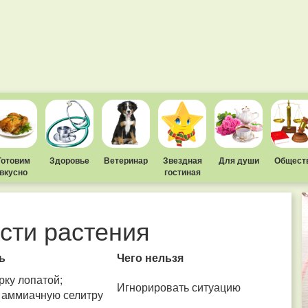
Готовим
Здоровье
Ветеринар
Звездная
Для души
Общест
вкусно
гостиная
асти растения
ь
Чего нельзя
рку лопатой;
Игнорировать ситуацию
 аммиачную селитру