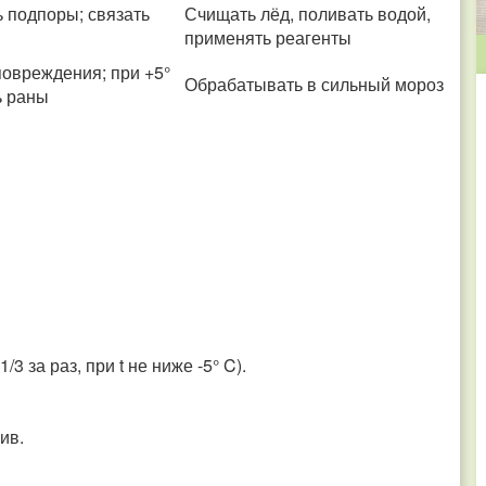
ь подпоры; связать
Счищать лёд, поливать водой,
применять реагенты
повреждения; при +5°
Обрабатывать в сильный мороз
ь раны
3 за раз, при t не ниже -5° C).
ив.