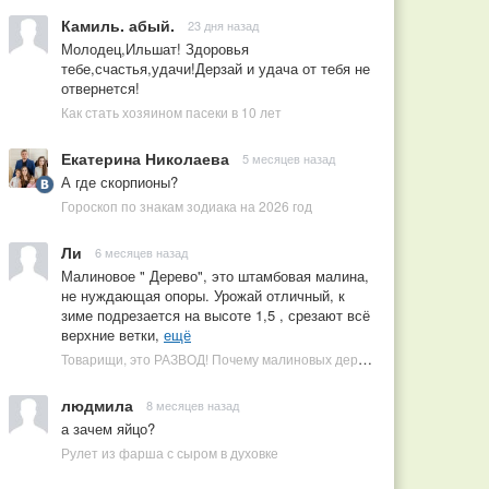
Камиль. абый.
23 дня назад
Молодец,Ильшат! Здоровья
тебе,счастья,удачи!Дерзай и удача от тебя не
отвернется!
Как стать хозяином пасеки в 10 лет
Екатерина Николаева
5 месяцев назад
А где скорпионы?
Гороскоп по знакам зодиака на 2026 год
Ли
6 месяцев назад
Малиновое " Дерево", это штамбовая малина,
не нуждающая опоры. Урожай отличный, к
зиме подрезается на высоте 1,5 , срезают всё
верхние ветки,
ещё
Товарищи, это РАЗВОД! Почему малиновых деревьев не бывает, или Как ушлые продавцы наживаются на мечтах садоводов
людмила
8 месяцев назад
а зачем яйцо?
Рулет из фарша с сыром в духовке