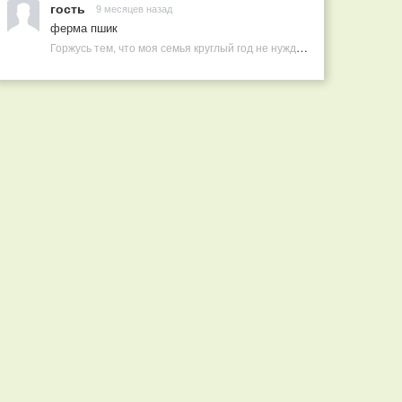
гость
9 месяцев назад
ферма пшик
Горжусь тем, что моя семья круглый год не нуждается в покупных витаминах