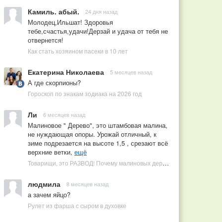
Камиль. абый.
24 дня назад
Молодец,Ильшат! Здоровья
тебе,счастья,удачи!Дерзай и удача от тебя не
отвернется!
Как стать хозяином пасеки в 10 лет
Екатерина Николаева
5 месяцев назад
А где скорпионы?
Гороскоп по знакам зодиака на 2026 год
Ли
6 месяцев назад
Малиновое " Дерево", это штамбовая малина,
не нуждающая опоры. Урожай отличный, к
зиме подрезается на высоте 1,5 , срезают всё
верхние ветки,
ещё
Товарищи, это РАЗВОД! Почему малиновых деревьев не бывает, или Как ушлые продавцы наживаются на мечтах садоводов
людмила
8 месяцев назад
а зачем яйцо?
Рулет из фарша с сыром в духовке