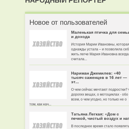
Новое от пользователей
Маленькая птичка для семь
и дохода
История Марии Ивановны, котора
однажды устала – и позволила се
жить легче Мария Ивановна всегда
считала...
Нариман Джемилев: «40
тысяч саженцев в 16 лет —
эт...
О чем сейчас мечтают подростки?
дорогих вещах, о мотоциклах - обо
всем, о чем угодно, но только не о
том, как нач...
Татьяна Легкая: «Дом с
печкой, чистый воздух и нат
В последнее время стало появлят