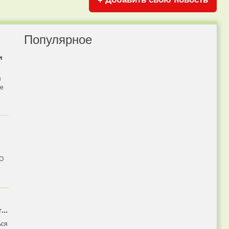
Популярное
и
я
бе
 О
...
ься