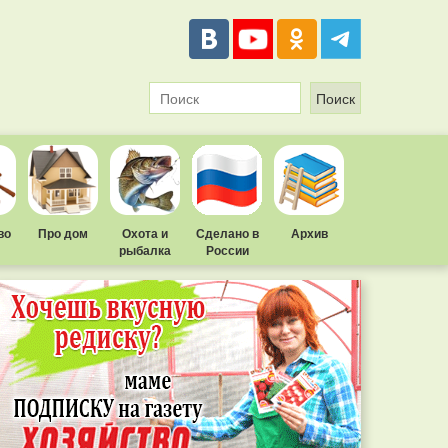
во
Про дом
Охота и
Сделано в
Архив
рыбалка
России