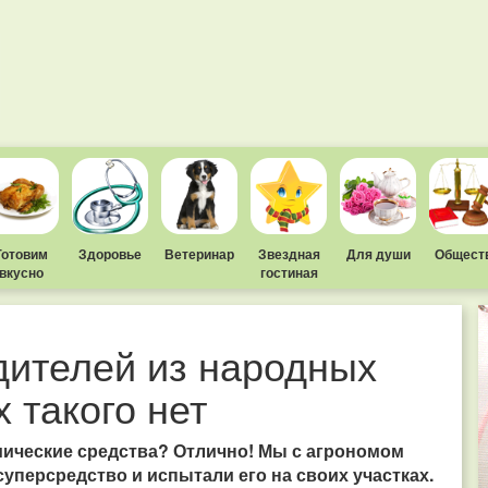
Готовим
Здоровье
Ветеринар
Звездная
Для души
Общест
вкусно
гостиная
дителей из народных
 такого нет
мические средства? Отлично! Мы с агрономом
уперсредство и испытали его на своих участках.