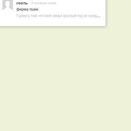
гость
9 месяцев назад
ферма пшик
Горжусь тем, что моя семья круглый год не нуждается в покупных витаминах