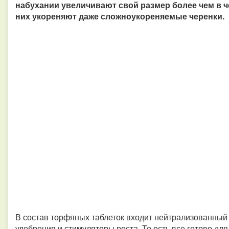
набухании увеличивают свой размер более чем в 
них укореняют даже сложноукореняемые черенки.
В состав торфяных таблеток входит нейтрализованный
удобрения и стимуляторы роста. То есть все готово дл