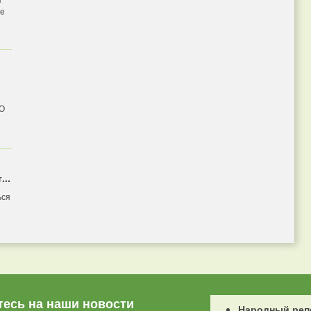
бе
 О
...
ься
есь на наши новости
Народный реп