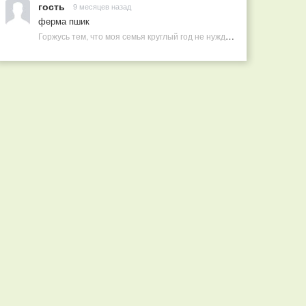
гость
9 месяцев назад
ферма пшик
Горжусь тем, что моя семья круглый год не нуждается в покупных витаминах