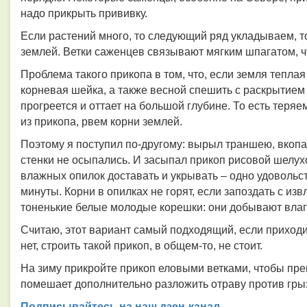
надо прикрыть прививку.
Если растений много, то следующий ряд укладываем, т
землей. Ветки саженцев связывают мягким шпагатом, ч
Проблема такого прикопа в том, что, если земля тепла
корневая шейка, а также весной спешить с раскрытием 
прогреется и оттает на большой глубине. То есть теря
из прикопа, рвем корни землей.
Поэтому я поступил по-другому: вырыл траншею, вкоп
стенки не осыпались. И засыпал прикоп рисовой шелух
влажных опилок доставать и укрывать – одно удовольст
минуты. Корни в опилках не горят, если запоздать с и
тоненькие белые молодые корешки: они добывают влагу
Считаю, этот вариант самый подходящий, если приход
нет, строить такой прикоп, в общем-то, не стоит.
На зиму прикройте прикоп еловыми ветками, чтобы пре
помешает дополнительно разложить отраву против гры
Подписывайтесь на наш дзен-канал