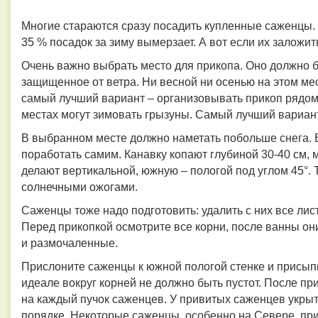
Многие стараются сразу посадить купленные саженцы. 
35 % посадок за зиму вымерзает. А вот если их заложить
Очень важно выбрать место для прикопа. Оно должно б
защищенное от ветра. Ни весной ни осенью на этом мес
самый лучший вариант – организовывать прикоп рядом 
местах могут зимовать грызуны. Самый лучший вариант 
В выбранном месте должно наметать побольше снега. Ес
поработать самим. Канавку копают глубиной 30-40 см, 
делают вертикальной, южную – пологой под углом 45°.
солнечными ожогами.
Саженцы тоже надо подготовить: удалить с них все листь
Перед прикопкой осмотрите все корни, после ванны о
и размочаленные.
Прислоните саженцы к южной пологой стенке и присыпь
идеале вокруг корней не должно быть пустот. После пр
на каждый пучок саженцев. У привитых саженцев укры
порядке. Некоторые саженцы, особенно на Севере, пр