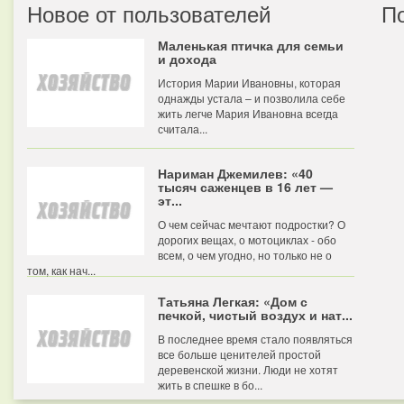
Новое от пользователей
П
Маленькая птичка для семьи
и дохода
История Марии Ивановны, которая
однажды устала – и позволила себе
жить легче Мария Ивановна всегда
считала...
Нариман Джемилев: «40
тысяч саженцев в 16 лет —
эт...
О чем сейчас мечтают подростки? О
дорогих вещах, о мотоциклах - обо
всем, о чем угодно, но только не о
том, как нач...
Татьяна Легкая: «Дом с
печкой, чистый воздух и нат...
В последнее время стало появляться
все больше ценителей простой
деревенской жизни. Люди не хотят
жить в спешке в бо...